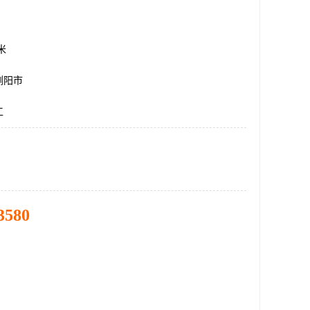
方米
浏阳市
工
3580