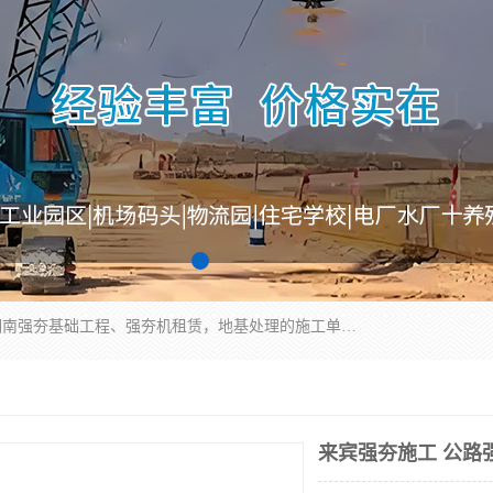
湖南业峻强夯基础工程有限公司是一家专业从事湖南强夯基础工程、强夯机租赁，地基处理的施工单位。业务覆盖：湖南、广东，江西等地。可承接1000KN.m-25000KN.m强夯（置换）工程。公司创始人是国内较早期从事强夯施工的建设者，经过多年的一步一个脚印的发展，在行业内具有较高的度和良好的口碑。
来宾强夯施工 公路