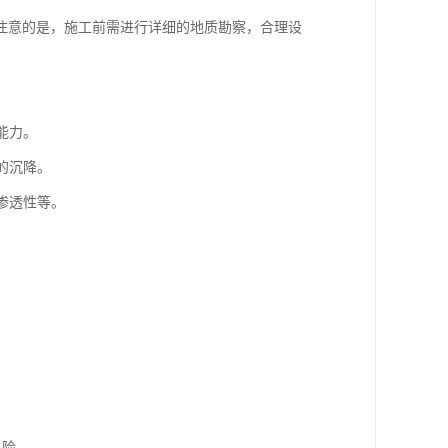
注意的是，施工前需进行详细的地质勘察，合理设
能力。
的沉降。
渗透性等。
。
风险。