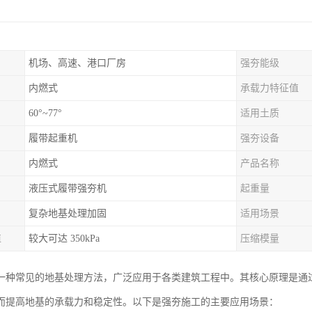
机场、高速、港口厂房
强夯能级
内燃式
承载力特征值
60°~77°
适用土质
履带起重机
强夯设备
内燃式
产品名称
液压式履带强夯机
起重量
复杂地基处理加固
适用场景
值
较大可达 350kPa
压缩模量
一种常见的地基处理方法，广泛应用于各类建筑工程中。其核心原理是通
而提高地基的承载力和稳定性。以下是强夯施工的主要应用场景：