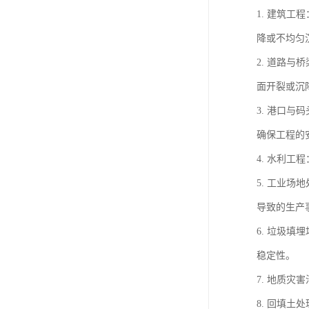
1. 建筑
降或不均匀
2. 道路
面开裂或沉
3. 港口
确保工程的
4. 水利
5. 工业
导致的生产
6. 垃圾
稳定性。
7. 地质
8. 回填