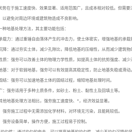
优势在于施工速度快、效果显著、适用范围广，且成本相对较低。但需要
，以避免对周边环境或建筑物造成不良影响。
一种地基处理方法，其主要功能包括：
地基承载力：通过重锤自由落体产生的冲击力，使土体密实，增强地基的承载
地基沉降：通过夯实土体，减少孔隙比，降低地基的压缩性，从而减少建筑物
土体性质：强夯可以改善土体的物理力学性质，如提高土体的抗剪强度、减少
软弱地基：对于软弱地基，强夯可以有效提高其稳定性，防止地基失稳或滑动
地基固结：强夯可以加速地基土体的固结过程，缩短地基处理时间。
范围广：强夯适用于多种土质条件，如砂土、粉土、黏性土及回填土等。
：与其他地基处理方法相比，强夯施工速度快、*，经济效益显著。
节能：强夯施工过程中无需添加化学材料，对环境无污染，且能耗较低。
简便：强夯设备简单，操作方便，施工过程易于控制。
高地基均匀性：通过均匀的夯击，可以提高地基的均匀性，减少不均匀沉降的