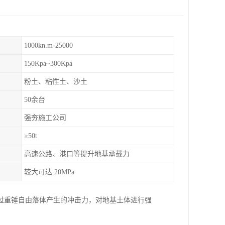
1000kn.m-25000
150Kpa~300Kpa
粉土、粘性土、沙土
50余台
强夯施工公司
≥50t
高速公路、港口等提升地基承载力
较大可达 20MPa
过重锤自由落体产生的冲击力，对地基土体进行强