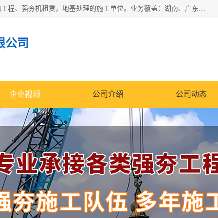
湖南业峻强夯基础工程有限公司是一家专业从事湖南强夯基础工程、强夯机租赁，地基处理的施工单位。业务覆盖：湖南、广东，江西等地。可承接1000KN.m-25000KN.m强夯（置换）工程。公司创始人是国内较早期从事强夯施工的建设者，经过多年的一步一个脚印的发展，在行业内具有较高的度和良好的口碑。
限公司
企业视频
公司介绍
公司动态