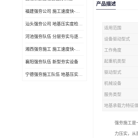
产品描述
福建强夯公司 施工速度快-施耐用性强
汕头强夯公司 地基压实度检测方法与标准
适用范围
河池强夯队伍 分层夯实与逐层检测技术
设备驱动型式
湘西强夯施工 施工速度快-施耐用性强
工作角度
起重机类型
襄阳强夯队伍 新型夯实设备
驱动型式
宁德强夯施工队伍 地基压实度检测方法与标准
机械设备
服务类型
地基承载力特征
强夯施工是
力压实，从