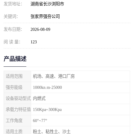
发货地址：
湖南省长沙浏阳市
关键词：
张家界强夯公司
发布日期：
2026-08-09
阅 读 量：
123
产品描述
适用范围
机场、高速、港口厂房
强夯能级
1000kn.m-25000
设备驱动型式
内燃式
承载力特征值
150Kpa~300Kpa
工作角度
60°~77°
适用土质
粉土、粘性土、沙土