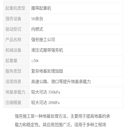
起重机类型
履带起重机
强夯设备
50余台
驱动型式
内燃式
产品名称
强夯施工公司
机械设备
液压式履带强夯机
起重量
≥50t
服务类型
复杂地基处理加固
适用场景
高速公路、港口等提升地基承载力
地基承载力特征值
较大可达 350kPa
压缩模量
较大可达 20MPa
强夯施工是一种地基处理方法，主要用于提高地基的承
载力和稳定性。其应用范围广泛，适用于多种工程场