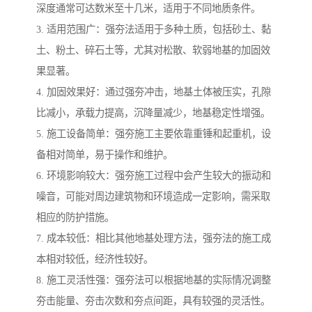
深度通常可达数米至十几米，适用于不同地质条件。
3. 适用范围广：强夯法适用于多种土质，包括砂土、黏
土、粉土、碎石土等，尤其对松散、软弱地基的加固效
果显著。
4. 加固效果好：通过强夯冲击，地基土体被压实，孔隙
比减小，承载力提高，沉降量减少，地基稳定性增强。
5. 施工设备简单：强夯施工主要依靠重锤和起重机，设
备相对简单，易于操作和维护。
6. 环境影响较大：强夯施工过程中会产生较大的振动和
噪音，可能对周边建筑物和环境造成一定影响，需采取
相应的防护措施。
7. 成本较低：相比其他地基处理方法，强夯法的施工成
本相对较低，经济性较好。
8. 施工灵活性强：强夯法可以根据地基的实际情况调整
夯击能量、夯击次数和夯点间距，具有较强的灵活性。