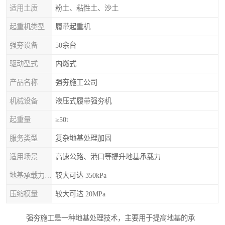
适用土质
粉土、粘性土、沙土
起重机类型
履带起重机
强夯设备
50余台
驱动型式
内燃式
产品名称
强夯施工公司
机械设备
液压式履带强夯机
起重量
≥50t
服务类型
复杂地基处理加固
适用场景
高速公路、港口等提升地基承载力
地基承载力特征值
较大可达 350kPa
压缩模量
较大可达 20MPa
强夯施工是一种地基处理技术，主要用于提高地基的承