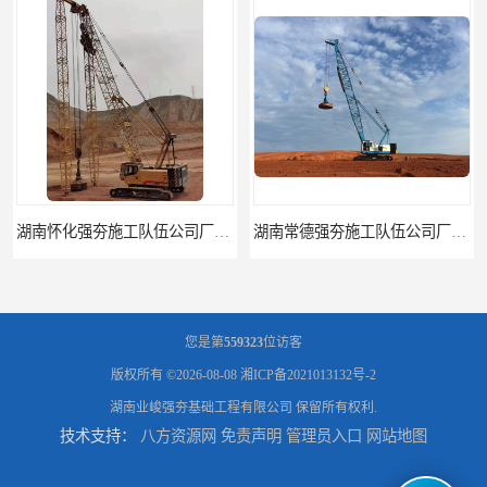
湖南常德强夯施工队伍公司厂房地基强夯施工
湖南张家界强夯施工队伍公司厂房地基强夯施工
您是第
559323
位访客
版权所有 ©2026-08-08
湘ICP备2021013132号-2
湖南业峻强夯基础工程有限公司
保留所有权利.
技术支持：
八方资源网
免责声明
管理员入口
网站地图