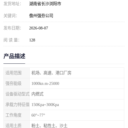
发货地址：
湖南省长沙浏阳市
关键词：
儋州强夯公司
发布日期：
2026-08-07
阅 读 量：
128
产品描述
适用范围
机场、高速、港口厂房
强夯能级
1000kn.m-25000
设备驱动型式
内燃式
承载力特征值
150Kpa~300Kpa
工作角度
60°~77°
适用土质
粉土、粘性土、沙土