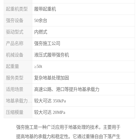
起重机类型
履带起重机
强夯设备
50余台
驱动型式
内燃式
产品名称
强夯施工公司
机械设备
液压式履带强夯机
起重量
≥50t
服务类型
复杂地基处理加固
适用场景
高速公路、港口等提升地基承载力
地基承载力特征值
较大可达 350kPa
压缩模量
较大可达 20MPa
强夯施工是一种广泛应用于地基处理的技术，主要用于
提高地基的承载力和稳定性。它通过重锤自由下落产生