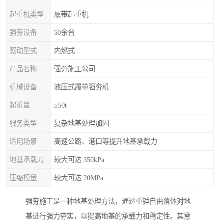
起重机类型
履带起重机
强夯设备
50余台
驱动型式
内燃式
产品名称
强夯施工公司
机械设备
液压式履带强夯机
起重量
≥50t
服务类型
复杂地基处理加固
适用场景
高速公路、港口等提升地基承载力
地基承载力特征值
较大可达 350kPa
压缩模量
较大可达 20MPa
强夯施工是一种地基处理方法，通过重锤自由落体对地
基进行强力夯实，以提高地基的承载力和稳定性。其意