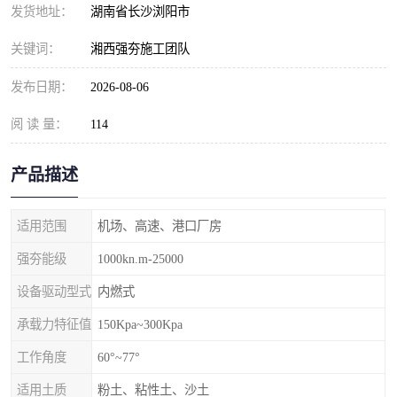
发货地址：
湖南省长沙浏阳市
关键词：
湘西强夯施工团队
发布日期：
2026-08-06
阅 读 量：
114
产品描述
适用范围
机场、高速、港口厂房
强夯能级
1000kn.m-25000
设备驱动型式
内燃式
承载力特征值
150Kpa~300Kpa
工作角度
60°~77°
适用土质
粉土、粘性土、沙土