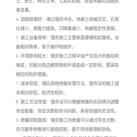
土、粉土、碎石土等，尤其对松散、软弱地基的加固效
果显著。
4. 加固效果好：通过强夯冲击，地基土体被压实，孔隙
比减小，承载力提高，沉降量减少，地基稳定性增强。
5. 施工设备简单：强夯施工主要依靠重锤和起重机，设
备相对简单，易于操作和维护。
6. 环境影响较大：强夯施工过程中会产生较大的振动和
噪音，可能对周边建筑物和环境造成一定影响，需采取
相应的防护措施。
7. 成本较低：相比其他地基处理方法，强夯法的施工成
本相对较低，经济性较好。
8. 施工灵活性强：强夯法可以根据地基的实际情况调整
夯击能量、夯击次数和夯点间距，具有较强的灵活性。
9. 质量控制直观：强夯施工的质量可以通过夯击次数、
夯沉量等参数进行直观控制，便于现场管理和验收。