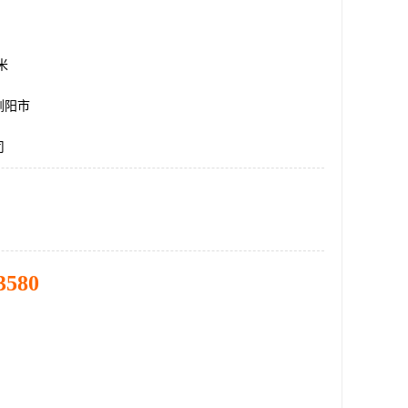
方米
浏阳市
司
3580