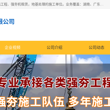
湖南业峻强夯基础工程有限公司是一家专业从事湖南强夯基础工程、强夯机租赁，地基处理的施工单位。业务覆盖：湖南、广东，江西等地。可承接1000KN.m-25000KN.m强夯（置换）工程。公司创始人是国内较早期从事强夯施工的建设者，经过多年的一步一个脚印的发展，在行业内具有较高的度和良好的口碑。
限公司
企业视频
公司介绍
公司动态