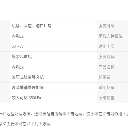
机场、高速、港口厂房
强夯能级
内燃式
承载力特征值
60°~77°
适用土质
履带起重机
强夯设备
内燃式
产品名称
液压式履带强夯机
起重量
复杂地基处理加固
适用场景
值
较大可达 350kPa
压缩模量
一种地基处理方法，通过重锤自由落体冲击地面，使土体在冲击力作用下
意义主要体现在以下几个方面：