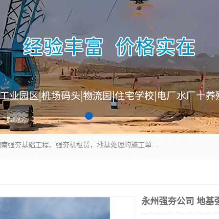
湖南业峻强夯基础工程有限公司是一家专业从事湖南强夯基础工程、强夯机租赁，地基处理的施工单位。业务覆盖：湖南、广东，江西等地。可承接1000KN.m-25000KN.m强夯（置换）工程。公司创始人是国内较早期从事强夯施工的建设者，经过多年的一步一个脚印的发展，在行业内具有较高的度和良好的口碑。
永州强夯公司 地基