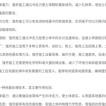
地基承载力：强夯施工通过冲击力使土体颗粒重新排列，减少孔隙率，增加
强度的要求。
地基均匀性：强夯施工可以有效消除地基中的软弱夹层、空洞或不均匀沉降
裂缝或倾斜。
土体固结：强夯施工通过冲击力促使土体中的水分迅速排出，加速土体固结
范围广：强夯施工适用于多种土质条件，如砂土、粉土、黏性土及回填土等
：相比其他地基处理方法，强夯施工设备简单、操作方便、施工速度快，且
节能：强夯施工无需使用化学材料或大量机械设备，减少了环境污染和能源
施工在地基处理中具有重要的工程意义，能够有效提高地基质量，确保建
一种地基处理技术，其主要作用包括：
地基承载力：通过重锤自由落体产生的冲击力，使土体密实，从而提高地基
土体性质：强夯能够有效改善松散、软弱土体的物理力学性质，增强其抗剪强