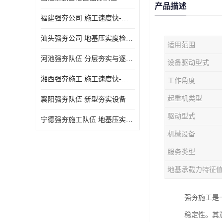
产品描述
福建强夯公司 施工速度快-施耐用性强
汕头强夯公司 地基压实度检测方法与标准
适用范围
河池强夯队伍 分层夯实与逐层检测技术
设备驱动型式
湘西强夯施工 施工速度快-施耐用性强
工作角度
起重机类型
襄阳强夯队伍 新型夯实设备
驱动型式
宁德强夯施工队伍 地基压实度检测方法与标准
机械设备
服务类型
地基承载力特征
强夯施工是
稳定性。其