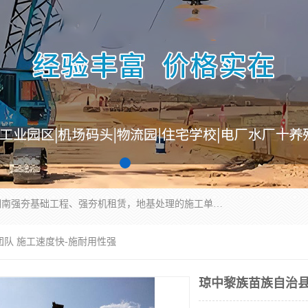
湖南业峻强夯基础工程有限公司是一家专业从事湖南强夯基础工程、强夯机租赁，地基处理的施工单位。业务覆盖：湖南、广东，江西等地。可承接1000KN.m-25000KN.m强夯（置换）工程。公司创始人是国内较早期从事强夯施工的建设者，经过多年的一步一个脚印的发展，在行业内具有较高的度和良好的口碑。
团队 施工速度快-施耐用性强
琼中黎族苗族自治县