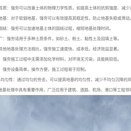
土体性质：强夯可以改善土体的物理力学性质，如提高土体的抗剪强度、减少
软弱地基：对于软弱地基，强夯可以有效提高其稳定性，防止地基失稳或滑动
地基固结：强夯可以加速地基土体的固结过程，缩短地基处理时间。
范围广：强夯适用于多种土质条件，如砂土、粉土、黏性土及回填土等。
：与其他地基处理方法相比，强夯施工速度快、成本低，经济效益显著。
节能：强夯施工过程中无需添加化学材料，对环境无污染，且能耗较低。
简便：强夯设备简单，操作方便，施工过程易于控制。
高地基均匀性：通过均匀的夯击，可以提高地基的均匀性，减少不均匀沉降的
地基处理中具有重要作用，广泛应用于建筑、道路、机场、港口等工程领