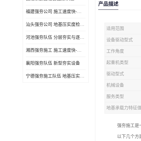
产品描述
福建强夯公司 施工速度快-施耐用性强
汕头强夯公司 地基压实度检测方法与标准
适用范围
河池强夯队伍 分层夯实与逐层检测技术
设备驱动型式
湘西强夯施工 施工速度快-施耐用性强
工作角度
起重机类型
襄阳强夯队伍 新型夯实设备
驱动型式
宁德强夯施工队伍 地基压实度检测方法与标准
机械设备
服务类型
地基承载力特征
强夯施工是
以下几个方