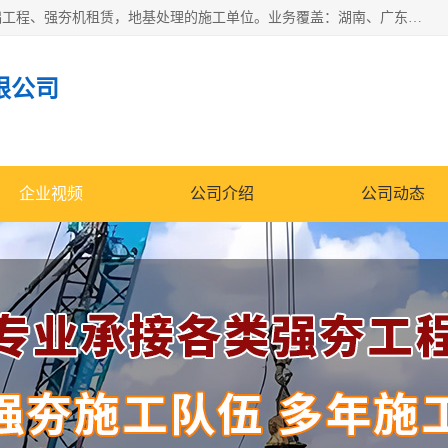
湖南业峻强夯基础工程有限公司是一家专业从事湖南强夯基础工程、强夯机租赁，地基处理的施工单位。业务覆盖：湖南、广东，江西等地。可承接1000KN.m-25000KN.m强夯（置换）工程。公司创始人是国内较早期从事强夯施工的建设者，经过多年的一步一个脚印的发展，在行业内具有较高的度和良好的口碑。
限公司
企业视频
公司介绍
公司动态