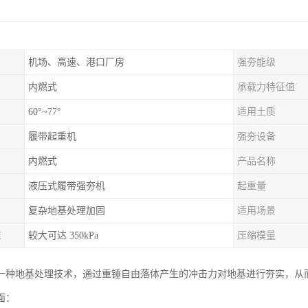
机场、高速、港口厂房
强夯能级
内燃式
承载力特征值
60°~77°
适用土质
履带起重机
强夯设备
内燃式
产品名称
液压式履带强夯机
起重量
复杂地基处理加固
适用场景
值
较大可达 350kPa
压缩模量
一种地基处理技术，通过重锤自由落体产生的冲击力对地基进行夯实，从
面：