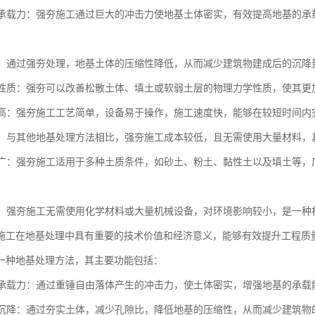
地基承载力：强夯施工通过巨大的冲击力使地基土体密实，有效提高地基的
沉降：通过强夯处理，地基土体的压缩性降低，从而减少建筑物建成后的沉
土体性质：强夯可以改善松散土体、填土或软弱土层的物理力学性质，使其
效率高：强夯施工工艺简单，设备易于操作，施工速度快，能够在较短时间
性好：与其他地基处理方法相比，强夯施工成本较低，且无需使用大量材料
范围广：强夯施工适用于多种土质条件，如砂土、粉土、黏性土以及填土等
性好：强夯施工无需使用化学材料或大量机械设备，对环境影响较小，是一
施工在地基处理中具有重要的技术价值和经济意义，能够有效提升工程质
一种地基处理方法，其主要功能包括：
地基承载力：通过重锤自由落体产生的冲击力，使土体密实，增强地基的承载
地基沉降：通过夯实土体，减少孔隙比，降低地基的压缩性，从而减少建筑物