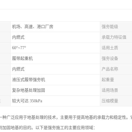
机场、高速、港口厂房
强夯能级
内燃式
承载力特征值
60°~77°
适用土质
履带起重机
强夯设备
内燃式
产品名称
液压式履带强夯机
起重量
复杂地基处理加固
适用场景
值
较大可达 350kPa
压缩模量
一种广泛应用于地基处理的技术，主要用于提高地基的承载力和稳定性。
到加固地基的目的。以下是强夯施工的主要应用领域：