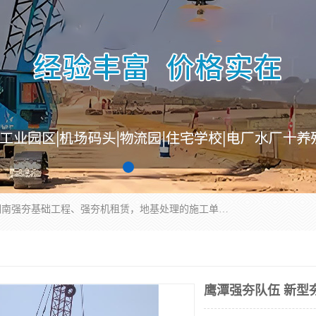
湖南业峻强夯基础工程有限公司是一家专业从事湖南强夯基础工程、强夯机租赁，地基处理的施工单位。业务覆盖：湖南、广东，江西等地。可承接1000KN.m-25000KN.m强夯（置换）工程。公司创始人是国内较早期从事强夯施工的建设者，经过多年的一步一个脚印的发展，在行业内具有较高的度和良好的口碑。
鹰潭强夯队伍 新型