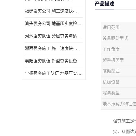
产品描述
福建强夯公司 施工速度快-施耐用性强
汕头强夯公司 地基压实度检测方法与标准
适用范围
河池强夯队伍 分层夯实与逐层检测技术
设备驱动型式
湘西强夯施工 施工速度快-施耐用性强
工作角度
起重机类型
襄阳强夯队伍 新型夯实设备
驱动型式
宁德强夯施工队伍 地基压实度检测方法与标准
机械设备
服务类型
地基承载力特征
强夯施工是
实，从而达