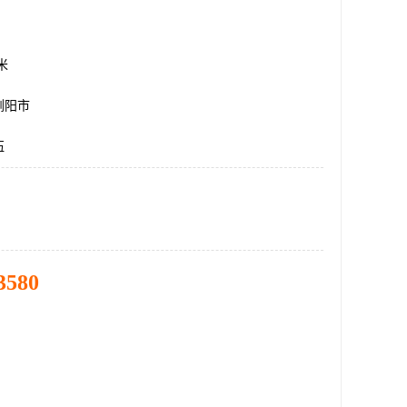
方米
浏阳市
伍
3580