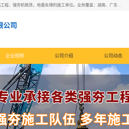
湖南业峻强夯基础工程有限公司是一家专业从事湖南强夯基础工程、强夯机租赁，地基处理的施工单位。业务覆盖：湖南、广东，江西等地。可承接1000KN.m-25000KN.m强夯（置换）工程。公司创始人是国内较早期从事强夯施工的建设者，经过多年的一步一个脚印的发展，在行业内具有较高的度和良好的口碑。
限公司
企业视频
公司介绍
公司动态