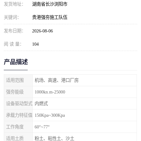
发货地址：
湖南省长沙浏阳市
关键词：
贵港强夯施工队伍
发布日期：
2026-08-06
阅 读 量：
104
产品描述
适用范围
机场、高速、港口厂房
强夯能级
1000kn.m-25000
设备驱动型式
内燃式
承载力特征值
150Kpa~300Kpa
工作角度
60°~77°
适用土质
粉土、粘性土、沙土