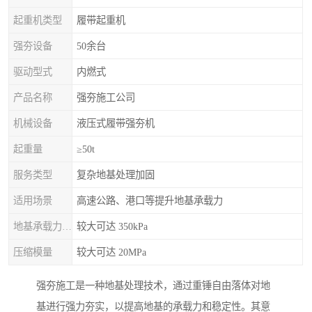
起重机类型
履带起重机
强夯设备
50余台
驱动型式
内燃式
产品名称
强夯施工公司
机械设备
液压式履带强夯机
起重量
≥50t
服务类型
复杂地基处理加固
适用场景
高速公路、港口等提升地基承载力
地基承载力特征值
较大可达 350kPa
压缩模量
较大可达 20MPa
强夯施工是一种地基处理技术，通过重锤自由落体对地
基进行强力夯实，以提高地基的承载力和稳定性。其意