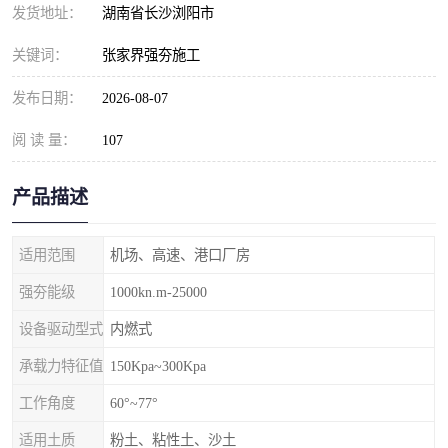
发货地址：
湖南省长沙浏阳市
关键词：
张家界强夯施工
发布日期：
2026-08-07
阅 读 量：
107
产品描述
适用范围
机场、高速、港口厂房
强夯能级
1000kn.m-25000
设备驱动型式
内燃式
承载力特征值
150Kpa~300Kpa
工作角度
60°~77°
适用土质
粉土、粘性土、沙土