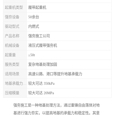
起重机类型
履带起重机
强夯设备
50余台
驱动型式
内燃式
产品名称
强夯施工公司
机械设备
液压式履带强夯机
起重量
≥50t
服务类型
复杂地基处理加固
适用场景
高速公路、港口等提升地基承载力
地基承载力特征值
较大可达 350kPa
压缩模量
较大可达 20MPa
强夯施工是一种地基处理方法，通过重锤自由落体对地
基进行强力夯实，以提高地基的承载力和稳定性。其意