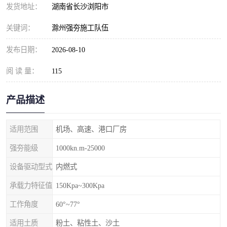
发货地址：
湖南省长沙浏阳市
关键词：
滁州强夯施工队伍
发布日期：
2026-08-10
阅 读 量：
115
产品描述
适用范围
机场、高速、港口厂房
强夯能级
1000kn.m-25000
设备驱动型式
内燃式
承载力特征值
150Kpa~300Kpa
工作角度
60°~77°
适用土质
粉土、粘性土、沙土