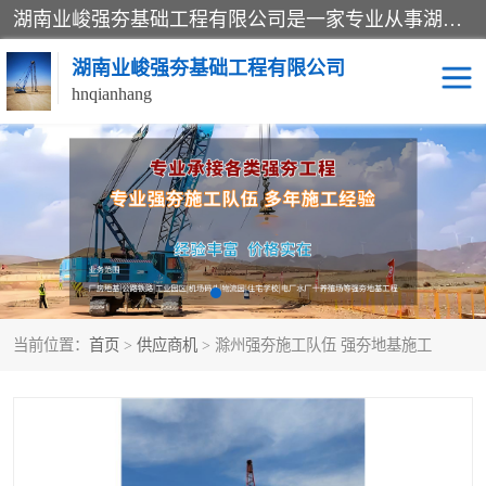
湖南业峻强夯基础工程有限公司是一家专业从事湖南强夯基础工程、强夯机租赁，地基处理的施工单位。业务覆盖：湖南、广东，江西等地。可承接1000KN.m-25000KN.m强夯（置换）工程。公司创始人是国内较早期从事强夯施工的建设者，经过多年的一步一个脚印的发展，在行业内具有较高的度和良好的口碑。
湖南业峻强夯基础工程有限公司
hnqianhang
强夯施工案例
强夯机租赁
强夯施工工程
强夯施工队伍
强夯队伍
当前位置：
首页
>
供应商机
> 滁州强夯施工队伍 强夯地基施工