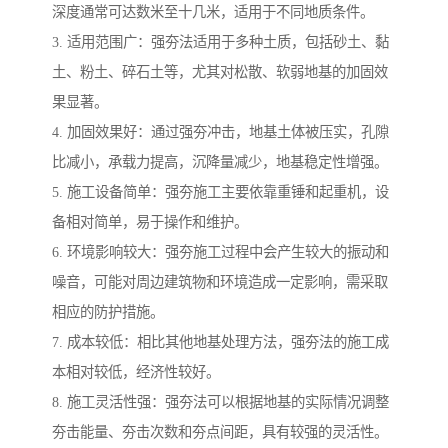
深度通常可达数米至十几米，适用于不同地质条件。
3. 适用范围广：强夯法适用于多种土质，包括砂土、黏
土、粉土、碎石土等，尤其对松散、软弱地基的加固效
果显著。
4. 加固效果好：通过强夯冲击，地基土体被压实，孔隙
比减小，承载力提高，沉降量减少，地基稳定性增强。
5. 施工设备简单：强夯施工主要依靠重锤和起重机，设
备相对简单，易于操作和维护。
6. 环境影响较大：强夯施工过程中会产生较大的振动和
噪音，可能对周边建筑物和环境造成一定影响，需采取
相应的防护措施。
7. 成本较低：相比其他地基处理方法，强夯法的施工成
本相对较低，经济性较好。
8. 施工灵活性强：强夯法可以根据地基的实际情况调整
夯击能量、夯击次数和夯点间距，具有较强的灵活性。