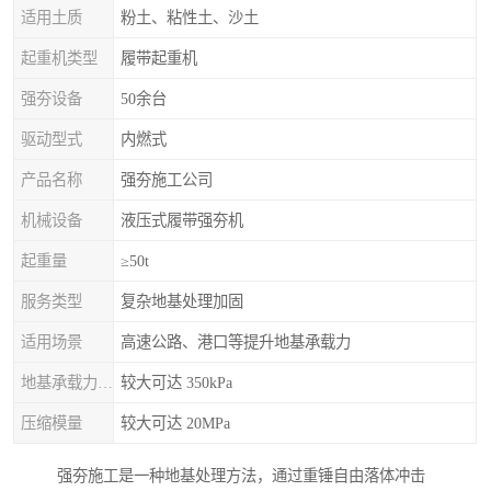
适用土质
粉土、粘性土、沙土
起重机类型
履带起重机
强夯设备
50余台
驱动型式
内燃式
产品名称
强夯施工公司
机械设备
液压式履带强夯机
起重量
≥50t
服务类型
复杂地基处理加固
适用场景
高速公路、港口等提升地基承载力
地基承载力特征值
较大可达 350kPa
压缩模量
较大可达 20MPa
强夯施工是一种地基处理方法，通过重锤自由落体冲击