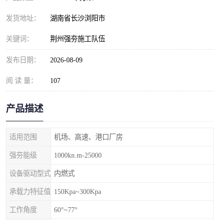
发货地址：
湖南省长沙浏阳市
关键词：
荆州强夯施工队伍
发布日期：
2026-08-09
阅 读 量：
107
产品描述
适用范围
机场、高速、港口厂房
强夯能级
1000kn.m-25000
设备驱动型式
内燃式
承载力特征值
150Kpa~300Kpa
工作角度
60°~77°