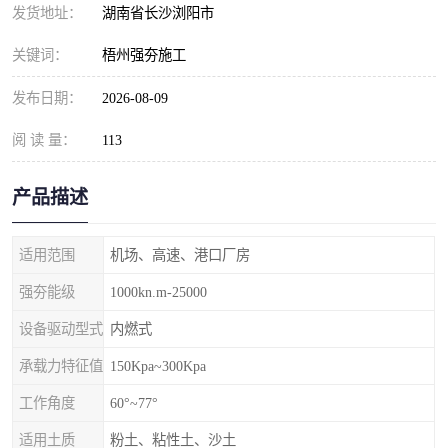
发货地址：
湖南省长沙浏阳市
关键词：
梧州强夯施工
发布日期：
2026-08-09
阅 读 量：
113
产品描述
适用范围
机场、高速、港口厂房
强夯能级
1000kn.m-25000
设备驱动型式
内燃式
承载力特征值
150Kpa~300Kpa
工作角度
60°~77°
适用土质
粉土、粘性土、沙土