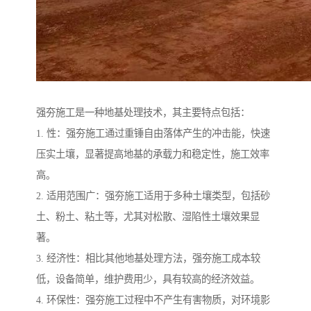
强夯施工是一种地基处理技术，其主要特点包括：
1. 性：强夯施工通过重锤自由落体产生的冲击能，快速
压实土壤，显著提高地基的承载力和稳定性，施工效率
高。
2. 适用范围广：强夯施工适用于多种土壤类型，包括砂
土、粉土、粘土等，尤其对松散、湿陷性土壤效果显
著。
3. 经济性：相比其他地基处理方法，强夯施工成本较
低，设备简单，维护费用少，具有较高的经济效益。
4. 环保性：强夯施工过程中不产生有害物质，对环境影