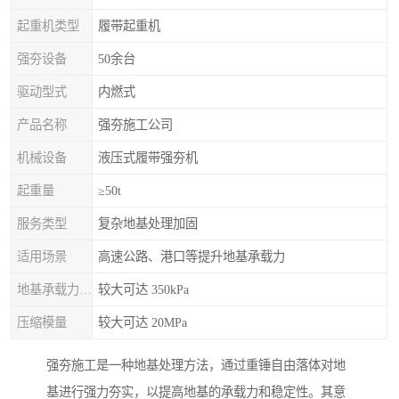
起重机类型
履带起重机
强夯设备
50余台
驱动型式
内燃式
产品名称
强夯施工公司
机械设备
液压式履带强夯机
起重量
≥50t
服务类型
复杂地基处理加固
适用场景
高速公路、港口等提升地基承载力
地基承载力特征值
较大可达 350kPa
压缩模量
较大可达 20MPa
强夯施工是一种地基处理方法，通过重锤自由落体对地
基进行强力夯实，以提高地基的承载力和稳定性。其意