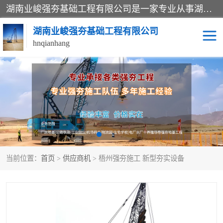
湖南业峻强夯基础工程有限公司是一家专业从事湖南强夯基础工程、强夯机租赁，地基处理的施工单位。业务覆盖：湖南、广东，江西等地。可承接1000KN.m-25000KN.m强夯（置换）工程。公司创始人是国内较早期从事强夯施工的建设者，经过多年的一步一个脚印的发展，在行业内具有较高的度和良好的口碑。
湖南业峻强夯基础工程有限公司
hnqianhang
强夯施工案例
强夯机租赁
强夯施工工程
强夯施工队伍
强夯队伍
当前位置：
首页
>
供应商机
> 梧州强夯施工 新型夯实设备