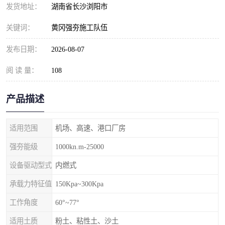
发货地址：
湖南省长沙浏阳市
关键词：
黄冈强夯施工队伍
发布日期：
2026-08-07
阅 读 量：
108
产品描述
适用范围
机场、高速、港口厂房
强夯能级
1000kn.m-25000
设备驱动型式
内燃式
承载力特征值
150Kpa~300Kpa
工作角度
60°~77°
适用土质
粉土、粘性土、沙土