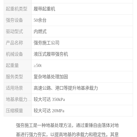
起重机类型
履带起重机
强夯设备
50余台
驱动型式
内燃式
产品名称
强夯施工公司
机械设备
液压式履带强夯机
起重量
≥50t
服务类型
复杂地基处理加固
适用场景
高速公路、港口等提升地基承载力
地基承载力特征值
较大可达 350kPa
压缩模量
较大可达 20MPa
强夯施工是一种地基处理方法，通过重锤自由落体对地
基进行强力夯实，以提高地基的承载力和稳定性。其意