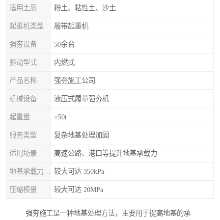
适用土质
粉土、粘性土、沙土
起重机类型
履带起重机
强夯设备
50余台
驱动型式
内燃式
产品名称
强夯施工公司
机械设备
液压式履带强夯机
起重量
≥50t
服务类型
复杂地基处理加固
适用场景
高速公路、港口等提升地基承载力
地基承载力特征值
较大可达 350kPa
压缩模量
较大可达 20MPa
强夯施工是一种地基处理方法，主要用于提高地基的承