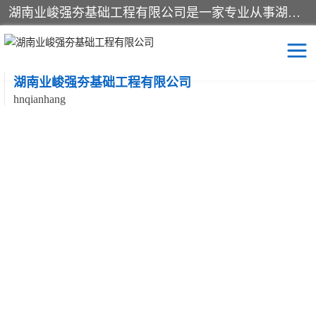
湖南业峻强夯基础工程有限公司是一家专业从事湖南强夯基础工程、强夯机租赁，地基处理的施工单位。业务覆盖：湖南、广东，江西等地。可承接1000KN.m-25000KN.m强夯（置换）工程。公司创始人是国内较早期从事强夯施工的建设者，经过多年的一步一个脚印的发展，在行业内具有较高的度和良好的口碑。
湖南业峻强夯基础工程有限公司
hnqianhang