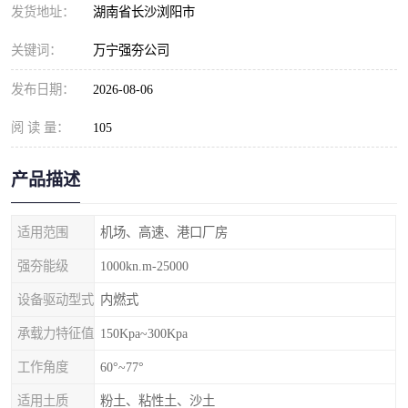
发货地址：
湖南省长沙浏阳市
关键词：
万宁强夯公司
发布日期：
2026-08-06
阅 读 量：
105
产品描述
适用范围
机场、高速、港口厂房
强夯能级
1000kn.m-25000
设备驱动型式
内燃式
承载力特征值
150Kpa~300Kpa
工作角度
60°~77°
适用土质
粉土、粘性土、沙土