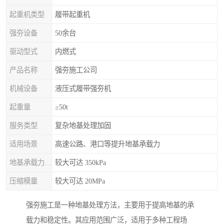
起重机类型
履带起重机
强夯设备
50余台
驱动型式
内燃式
产品名称
强夯施工公司
机械设备
液压式履带强夯机
起重量
≥50t
服务类型
复杂地基处理加固
适用场景
高速公路、港口等提升地基承载力
地基承载力特征值
较大可达 350kPa
压缩模量
较大可达 20MPa
强夯施工是一种地基处理方法，主要用于提高地基的承
载力和稳定性。其应用范围广泛，适用于多种工程场