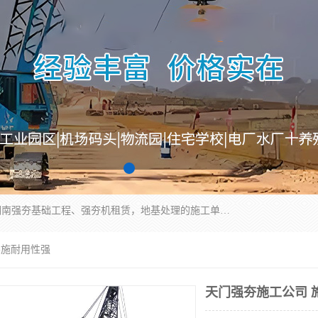
湖南业峻强夯基础工程有限公司是一家专业从事湖南强夯基础工程、强夯机租赁，地基处理的施工单位。业务覆盖：湖南、广东，江西等地。可承接1000KN.m-25000KN.m强夯（置换）工程。公司创始人是国内较早期从事强夯施工的建设者，经过多年的一步一个脚印的发展，在行业内具有较高的度和良好的口碑。
-施耐用性强
天门强夯施工公司 