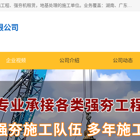
湖南业峻强夯基础工程有限公司是一家专业从事湖南强夯基础工程、强夯机租赁，地基处理的施工单位。业务覆盖：湖南、广东，江西等地。可承接1000KN.m-25000KN.m强夯（置换）工程。公司创始人是国内较早期从事强夯施工的建设者，经过多年的一步一个脚印的发展，在行业内具有较高的度和良好的口碑。
限公司
企业视频
公司介绍
公司动态