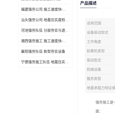
产品描述
福建强夯公司 施工速度快-施耐用性强
汕头强夯公司 地基压实度检测方法与标准
适用范围
河池强夯队伍 分层夯实与逐层检测技术
设备驱动型式
湘西强夯施工 施工速度快-施耐用性强
工作角度
起重机类型
襄阳强夯队伍 新型夯实设备
驱动型式
宁德强夯施工队伍 地基压实度检测方法与标准
机械设备
服务类型
地基承载力特征
强夯施工是
面：