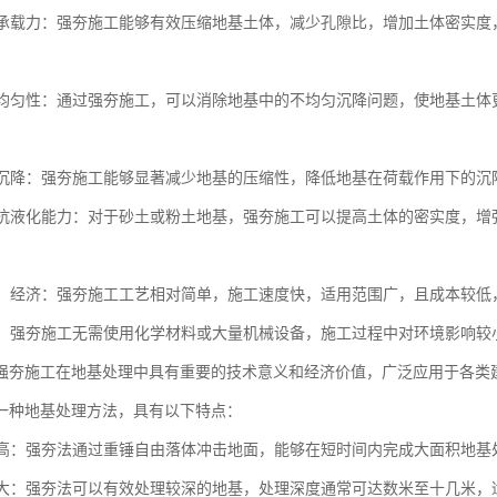
地基承载力：强夯施工能够有效压缩地基土体，减少孔隙比，增加土体密实
。
地基均匀性：通过强夯施工，可以消除地基中的不均匀沉降问题，使地基土
地基沉降：强夯施工能够显著减少地基的压缩性，降低地基在荷载作用下的
地基抗液化能力：对于砂土或粉土地基，强夯施工可以提高土体的密实度，
简便、经济：强夯施工工艺相对简单，施工速度快，适用范围广，且成本较
节能：强夯施工无需使用化学材料或大量机械设备，施工过程中对环境影响
强夯施工在地基处理中具有重要的技术意义和经济价值，广泛应用于各类
一种地基处理方法，具有以下特点：
效率高：强夯法通过重锤自由落体冲击地面，能够在短时间内完成大面积地
深度大：强夯法可以有效处理较深的地基，处理深度通常可达数米至十几米