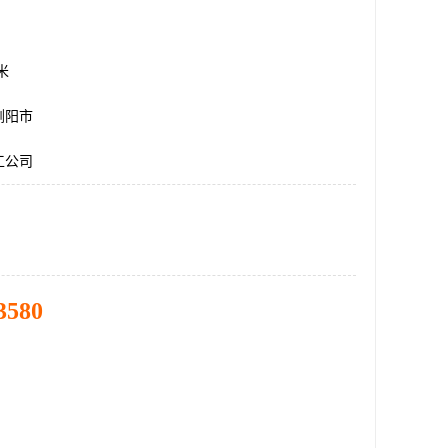
方米
浏阳市
工公司
3580