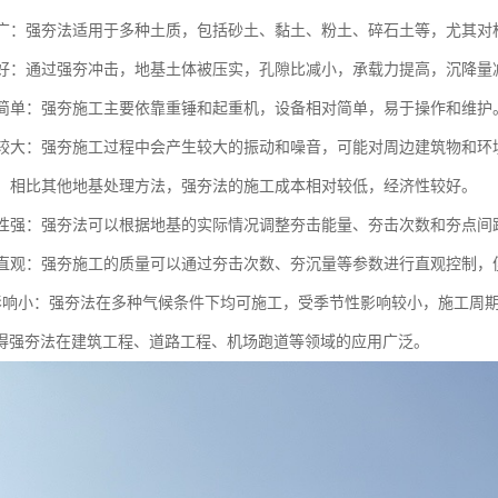
范围广：强夯法适用于多种土质，包括砂土、黏土、粉土、碎石土等，尤其
效果好：通过强夯冲击，地基土体被压实，孔隙比减小，承载力提高，沉降
设备简单：强夯施工主要依靠重锤和起重机，设备相对简单，易于操作和维护
影响较大：强夯施工过程中会产生较大的振动和噪音，可能对周边建筑物和
较低：相比其他地基处理方法，强夯法的施工成本相对较低，经济性较好。
灵活性强：强夯法可以根据地基的实际情况调整夯击能量、夯击次数和夯点
控制直观：强夯施工的质量可以通过夯击次数、夯沉量等参数进行直观控制
节性影响小：强夯法在多种气候条件下均可施工，受季节性影响较小，施工周
得强夯法在建筑工程、道路工程、机场跑道等领域的应用广泛。