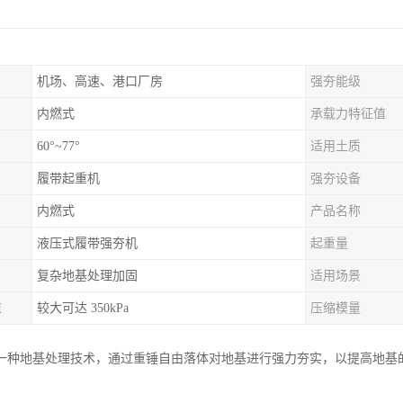
机场、高速、港口厂房
强夯能级
内燃式
承载力特征值
60°~77°
适用土质
履带起重机
强夯设备
内燃式
产品名称
液压式履带强夯机
起重量
复杂地基处理加固
适用场景
值
较大可达 350kPa
压缩模量
一种地基处理技术，通过重锤自由落体对地基进行强力夯实，以提高地基