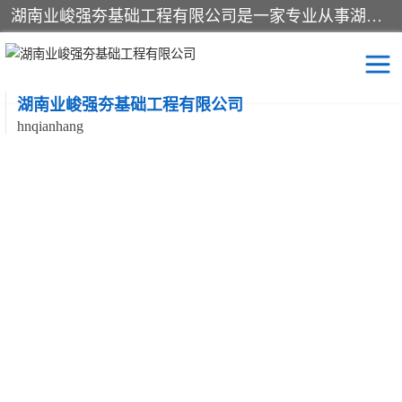
湖南业峻强夯基础工程有限公司是一家专业从事湖南强夯基础工程、强夯机租赁，地基处理的施工单位。业务覆盖：湖南、广东，江西等地。可承接1000KN.m-25000KN.m强夯（置换）工程。公司创始人是国内较早期从事强夯施工的建设者，经过多年的一步一个脚印的发展，在行业内具有较高的度和良好的口碑。
湖南业峻强夯基础工程有限公司
hnqianhang