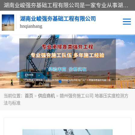
湖南业峻强夯基础工程有限公司是一家专业从事湖南强夯基础工程、强夯机租赁，地基处理的施工单位。业务覆盖：湖南、广东，江西等地。可承接1000KN.m-25000KN.m强夯（置换）工程。公司创始人是国内较早期从事强夯施工的建设者，经过多年的一步一个脚印的发展，在行业内具有较高的度和良好的口碑。
湖南业峻强夯基础工程有限公司
hnqianhang
强夯施工案例
强夯机租赁
强夯施工工程
强夯施工队伍
强夯队伍
当前位置：
首页
>
供应商机
> 赣州强夯施工公司 地基压实度检测方
法与标准