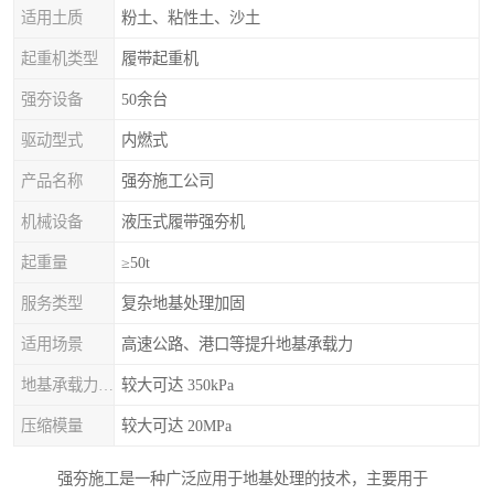
适用土质
粉土、粘性土、沙土
起重机类型
履带起重机
强夯设备
50余台
驱动型式
内燃式
产品名称
强夯施工公司
机械设备
液压式履带强夯机
起重量
≥50t
服务类型
复杂地基处理加固
适用场景
高速公路、港口等提升地基承载力
地基承载力特征值
较大可达 350kPa
压缩模量
较大可达 20MPa
强夯施工是一种广泛应用于地基处理的技术，主要用于