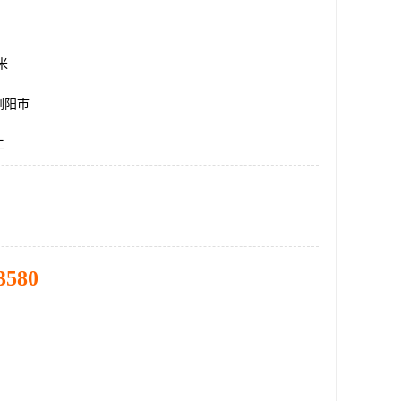
方米
浏阳市
工
3580