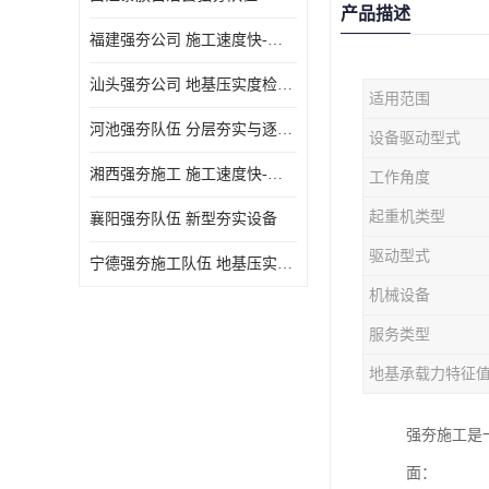
产品描述
福建强夯公司 施工速度快-施耐用性强
汕头强夯公司 地基压实度检测方法与标准
适用范围
河池强夯队伍 分层夯实与逐层检测技术
设备驱动型式
湘西强夯施工 施工速度快-施耐用性强
工作角度
起重机类型
襄阳强夯队伍 新型夯实设备
驱动型式
宁德强夯施工队伍 地基压实度检测方法与标准
机械设备
服务类型
地基承载力特征
强夯施工是
面：