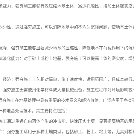
地基承载力：强夯施工能够有效压缩地基土体，减少孔隙比，增加土体密实
。
地基均匀性：通过强夯施工，可以消除地基中的不均匀沉降问题，使地基土
地基沉降：强夯施工能够显著减少地基的压缩性，降低地基在荷载作用下的
地基抗液化能力：对于砂土或粉土地基，强夯施工可以提高土体的密实度，
简便、经济：强夯施工工艺相对简单，施工速度快，适用范围广，且成本较
节能：强夯施工无需使用化学材料或大量机械设备，施工过程中对环境影响
强夯施工在地基处理中具有重要的技术意义和经济价值，广泛应用于各类
一种地基处理技术，其主要特点包括：
强夯施工通过重锤自由落体产生的冲击能，快速压实土壤，显著提高地基的
范围广：强夯施工适用于多种土壤类型，包括砂土、粉土、粘土等，尤其对