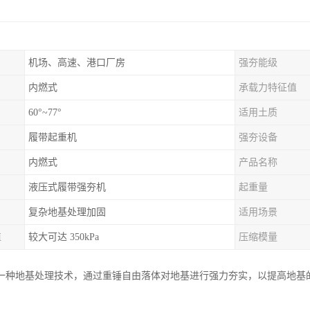
机场、高速、港口厂房
强夯能级
内燃式
承载力特征值
60°~77°
适用土质
履带起重机
强夯设备
内燃式
产品名称
液压式履带强夯机
起重量
复杂地基处理加固
适用场景
值
较大可达 350kPa
压缩模量
一种地基处理技术，通过重锤自由落体对地基进行强力夯实，以提高地基