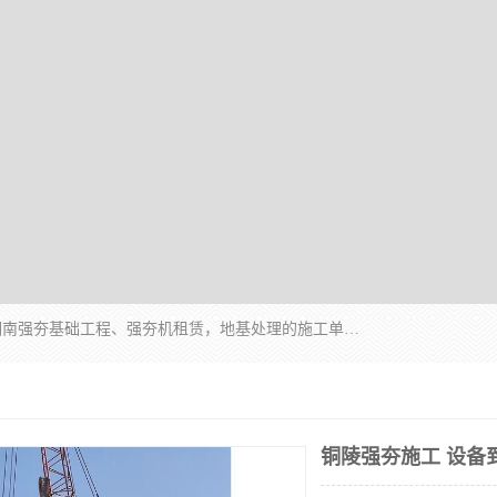
湖南业峻强夯基础工程有限公司是一家专业从事湖南强夯基础工程、强夯机租赁，地基处理的施工单位。业务覆盖：湖南、广东，江西等地。可承接1000KN.m-25000KN.m强夯（置换）工程。公司创始人是国内较早期从事强夯施工的建设者，经过多年的一步一个脚印的发展，在行业内具有较高的度和良好的口碑。
铜陵强夯施工 设备