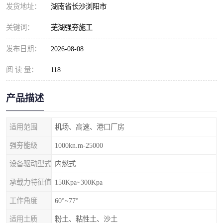
发货地址：
湖南省长沙浏阳市
关键词：
芜湖强夯施工
发布日期：
2026-08-08
阅 读 量：
118
产品描述
适用范围
机场、高速、港口厂房
强夯能级
1000kn.m-25000
设备驱动型式
内燃式
承载力特征值
150Kpa~300Kpa
工作角度
60°~77°
适用土质
粉土、粘性土、沙土