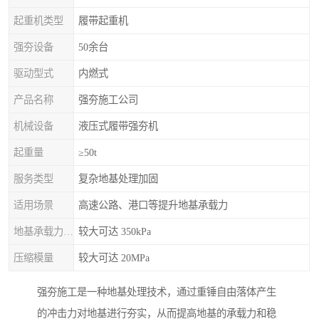
起重机类型
履带起重机
强夯设备
50余台
驱动型式
内燃式
产品名称
强夯施工公司
机械设备
液压式履带强夯机
起重量
≥50t
服务类型
复杂地基处理加固
适用场景
高速公路、港口等提升地基承载力
地基承载力特征值
较大可达 350kPa
压缩模量
较大可达 20MPa
强夯施工是一种地基处理技术，通过重锤自由落体产生
的冲击力对地基进行夯实，从而提高地基的承载力和稳