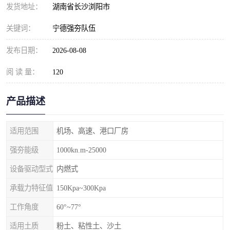
发货地址：
湖南省长沙浏阳市
关键词：
宁德强夯队伍
发布日期：
2026-08-08
阅 读 量：
120
产品描述
适用范围
机场、高速、港口厂房
强夯能级
1000kn.m-25000
设备驱动型式
内燃式
承载力特征值
150Kpa~300Kpa
工作角度
60°~77°
适用土质
粉土、粘性土、沙土