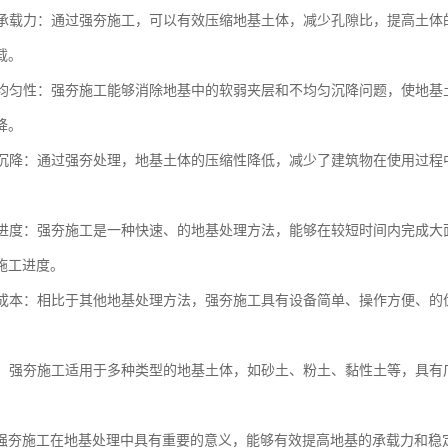
地基承载力：通过强夯施工，可以有效压缩地基土体，减少孔隙比，提高土
载。
地基均匀性：强夯施工能够消除地基中的软弱夹层和不均匀沉降问题，使地
降。
地基沉降：通过强夯处理，地基土体的压缩性降低，减少了建筑物在使用过
施工进度：强夯施工是一种快速、的地基处理方法，能够在较短时间内完成
施工进度。
工程成本：相比于其他地基处理方法，强夯施工具有设备简单、操作方便、
性强：强夯施工适用于多种类型的地基土体，如砂土、粉土、黏性土等，具
强夯施工在地基处理中具有重要的意义，能够有效提高地基的承载力和稳