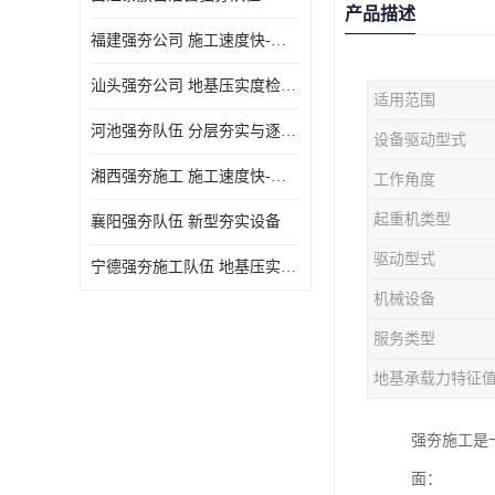
产品描述
福建强夯公司 施工速度快-施耐用性强
汕头强夯公司 地基压实度检测方法与标准
适用范围
河池强夯队伍 分层夯实与逐层检测技术
设备驱动型式
湘西强夯施工 施工速度快-施耐用性强
工作角度
起重机类型
襄阳强夯队伍 新型夯实设备
驱动型式
宁德强夯施工队伍 地基压实度检测方法与标准
机械设备
服务类型
地基承载力特征
强夯施工是
面：