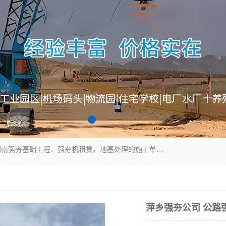
湖南业峻强夯基础工程有限公司是一家专业从事湖南强夯基础工程、强夯机租赁，地基处理的施工单位。业务覆盖：湖南、广东，江西等地。可承接1000KN.m-25000KN.m强夯（置换）工程。公司创始人是国内较早期从事强夯施工的建设者，经过多年的一步一个脚印的发展，在行业内具有较高的度和良好的口碑。
萍乡强夯公司 公路