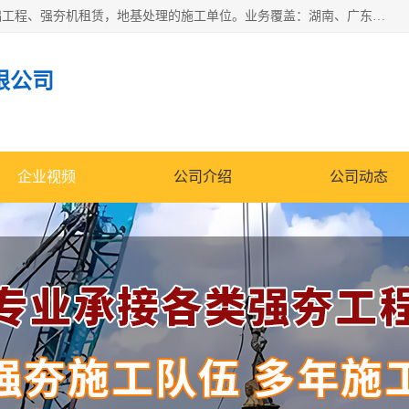
湖南业峻强夯基础工程有限公司是一家专业从事湖南强夯基础工程、强夯机租赁，地基处理的施工单位。业务覆盖：湖南、广东，江西等地。可承接1000KN.m-25000KN.m强夯（置换）工程。公司创始人是国内较早期从事强夯施工的建设者，经过多年的一步一个脚印的发展，在行业内具有较高的度和良好的口碑。
限公司
企业视频
公司介绍
公司动态