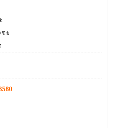
方米
浏阳市
司
3580