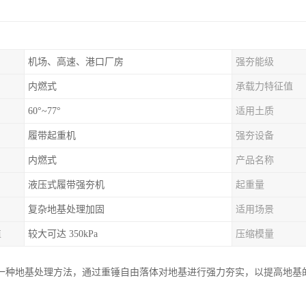
机场、高速、港口厂房
强夯能级
内燃式
承载力特征值
60°~77°
适用土质
履带起重机
强夯设备
内燃式
产品名称
液压式履带强夯机
起重量
复杂地基处理加固
适用场景
值
较大可达 350kPa
压缩模量
一种地基处理方法，通过重锤自由落体对地基进行强力夯实，以提高地基