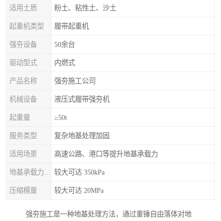
适用土质
粉土、粘性土、沙土
起重机类型
履带起重机
强夯设备
50余台
驱动型式
内燃式
产品名称
强夯施工公司
机械设备
液压式履带强夯机
起重量
≥50t
服务类型
复杂地基处理加固
适用场景
高速公路、港口等提升地基承载力
地基承载力特征值
较大可达 350kPa
压缩模量
较大可达 20MPa
强夯施工是一种地基处理方法，通过重锤自由落体对地