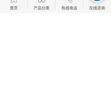
8. 适应性强：强夯施工可以在不同的地形和气候条件下
首页
产品分类
热线电话
在线咨询
进行，具有较强的适应性。
9. 可检测性：强夯施工后，可以通过标准贯入试验、静
力触探等方法对地基处理效果进行检测，确保工程质
量。
10. 安全性：强夯施工过程中，通过合理的安全措施，可
以有效保障施工人员和设备的安全。
强夯施工因其特的优势，在建筑工程、道路工程、机场
跑道等领域得到了广泛应用。