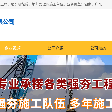
湖南业峻强夯基础工程有限公司是一家专业从事湖南强夯基础工程、强夯机租赁，地基处理的施工单位。业务覆盖：湖南、广东，江西等地。可承接1000KN.m-25000KN.m强夯（置换）工程。公司创始人是国内较早期从事强夯施工的建设者，经过多年的一步一个脚印的发展，在行业内具有较高的度和良好的口碑。
限公司
企业视频
公司介绍
公司动态