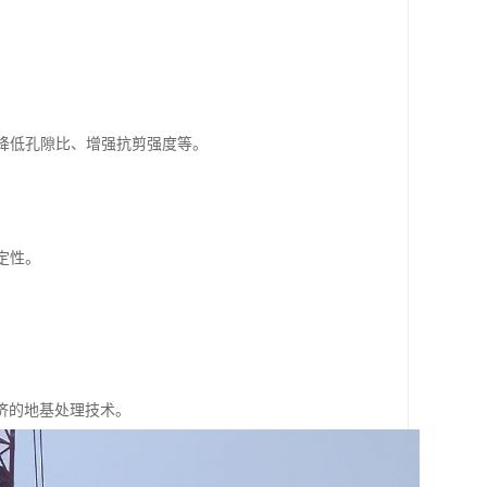
、降低孔隙比、增强抗剪强度等。
。
定性。
。
。
济的地基处理技术。