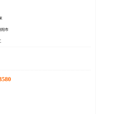
方米
浏阳市
工
3580