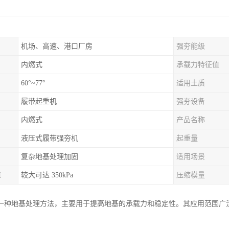
机场、高速、港口厂房
强夯能级
内燃式
承载力特征值
60°~77°
适用土质
履带起重机
强夯设备
内燃式
产品名称
液压式履带强夯机
起重量
复杂地基处理加固
适用场景
值
较大可达 350kPa
压缩模量
一种地基处理方法，主要用于提高地基的承载力和稳定性。其应用范围广