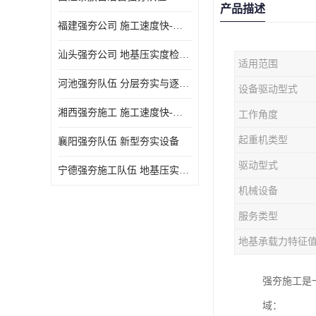
产品描述
福建强夯公司 施工速度快-施耐用性强
汕头强夯公司 地基压实度检测方法与标准
适用范围
河池强夯队伍 分层夯实与逐层检测技术
设备驱动型式
湘西强夯施工 施工速度快-施耐用性强
工作角度
起重机类型
襄阳强夯队伍 新型夯实设备
驱动型式
宁德强夯施工队伍 地基压实度检测方法与标准
机械设备
服务类型
地基承载力特征
强夯施工是
域：