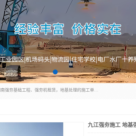
湖南业峻强夯基础工程有限公司是一家专业从事湖南强夯基础工程、强夯机租赁，地基处理的施工单位。业务覆盖：湖南、广东，江西等地。可承接1000KN.m-25000KN.m强夯（置换）工程。公司创始人是国内较早期从事强夯施工的建设者，经过多年的一步一个脚印的发展，在行业内具有较高的度和良好的口碑。
九江强夯施工 地基