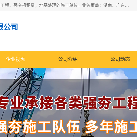
湖南业峻强夯基础工程有限公司是一家专业从事湖南强夯基础工程、强夯机租赁，地基处理的施工单位。业务覆盖：湖南、广东，江西等地。可承接1000KN.m-25000KN.m强夯（置换）工程。公司创始人是国内较早期从事强夯施工的建设者，经过多年的一步一个脚印的发展，在行业内具有较高的度和良好的口碑。
限公司
企业视频
公司介绍
公司动态