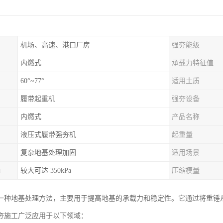
机场、高速、港口厂房
强夯能级
内燃式
承载力特征值
60°~77°
适用土质
履带起重机
强夯设备
内燃式
产品名称
液压式履带强夯机
起重量
复杂地基处理加固
适用场景
值
较大可达 350kPa
压缩模量
一种地基处理方法，主要用于提高地基的承载力和稳定性。它通过将重锤
夯施工广泛应用于以下领域：