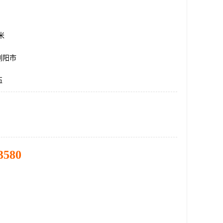
方米
浏阳市
伍
3580