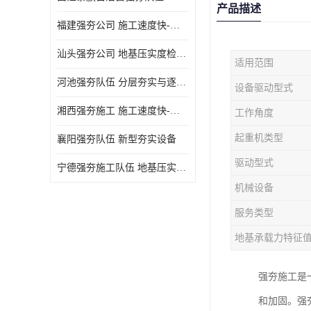
产品描述
福建强夯公司 施工速度快-施耐用性强
汕头强夯公司 地基压实度检测方法与标准
适用范围
河池强夯队伍 分层夯实与逐层检测技术
设备驱动型式
湘西强夯施工 施工速度快-施耐用性强
工作角度
起重机类型
襄阳强夯队伍 新型夯实设备
驱动型式
宁德强夯施工队伍 地基压实度检测方法与标准
机械设备
服务类型
地基承载力特征
强夯施工是
和加固。强