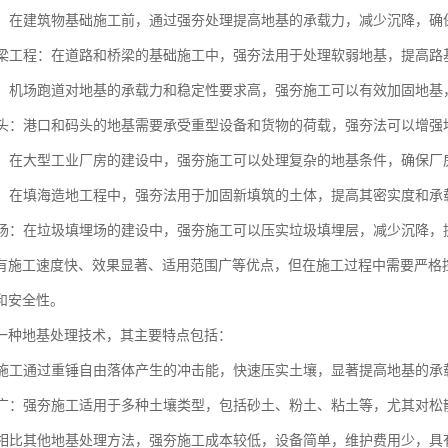
工程：在建筑物基础施工前，通过强夯处理提高地基的承载力，减少沉降，
与桥梁工程：在道路和桥梁的基础施工中，强夯法用于处理软弱地基，提高
跑道：机场跑道对地基的承载力和稳定性要求高，强夯施工可以有效加固地
与码头：港口和码头的地基需要承受重型设备和货物的荷载，强夯法可以增
厂房：在大型工业厂房的建设中，强夯施工可以处理复杂的地基条件，确保
造地：在填海造地工程中，强夯法用于加固新填筑的土体，提高其密实度和
填埋场：在垃圾填埋场的建设中，强夯施工可以压实垃圾填埋层，减少沉降
有施工速度快、效果显著、适用范围广等优点，但在施工过程中需要严格
和安全性。
一种地基处理技术，其主要特点包括：
强夯施工通过重锤自由落体产生的冲击能，快速压实土壤，显著提高地基的
范围广：强夯施工适用于多种土壤类型，包括砂土、粉土、粘土等，尤其对
性：相比其他地基处理方法，强夯施工成本较低，设备简单，维护费用少，