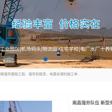
湖南业峻强夯基础工程有限公司是一家专业从事湖南强夯基础工程、强夯机租赁，地基处理的施工单位。业务覆盖：湖南、广东，江西等地。可承接1000KN.m-25000KN.m强夯（置换）工程。公司创始人是国内较早期从事强夯施工的建设者，经过多年的一步一个脚印的发展，在行业内具有较高的度和良好的口碑。
南昌强夯队伍 新型