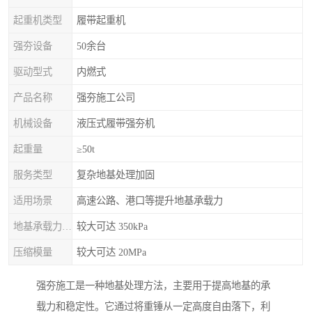
起重机类型
履带起重机
强夯设备
50余台
驱动型式
内燃式
产品名称
强夯施工公司
机械设备
液压式履带强夯机
起重量
≥50t
服务类型
复杂地基处理加固
适用场景
高速公路、港口等提升地基承载力
地基承载力特征值
较大可达 350kPa
压缩模量
较大可达 20MPa
强夯施工是一种地基处理方法，主要用于提高地基的承
载力和稳定性。它通过将重锤从一定高度自由落下，利