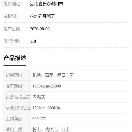
发货地址：
湖南省长沙浏阳市
关键词：
株洲强夯施工
发布日期：
2026-08-06
阅 读 量：
118
产品描述
适用范围
机场、高速、港口厂房
强夯能级
1000kn.m-25000
设备驱动型式
内燃式
承载力特征值
150Kpa~300Kpa
工作角度
60°~77°
适用土质
粉土、粘性土、沙土