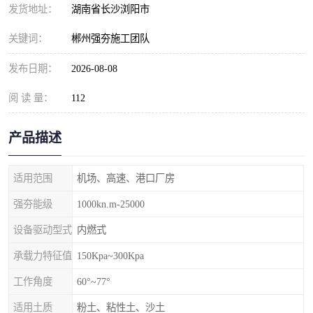
发货地址：
湖南省长沙浏阳市
关键词：
郴州强夯施工团队
发布日期：
2026-08-08
阅 读 量：
112
产品描述
适用范围
机场、高速、港口厂房
强夯能级
1000kn.m-25000
设备驱动型式
内燃式
承载力特征值
150Kpa~300Kpa
工作角度
60°~77°
适用土质
粉土、粘性土、沙土