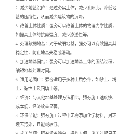
2. 减少地基沉降：通过夯实土体，减少孔隙比，降低地
基的压缩性，从而减少建筑物的沉降。
3. 改善土体性质：强夯可以改善土体的物理力学性质，
如提高土体的抗剪强度、减少渗透性等。
4. 处理软弱地基：对于软弱地基，强夯可以有效提高其
稳定性，防止地基失稳或滑动。
5. 加速地基固结：强夯可以加速地基土体的固结过程，
缩短地基处理时间。
6. 适用范围广：强夯适用于多种土质条件，如砂土、粉
土、黏性土及回填土等。
7. 经济：与其他地基处理方法相比，强夯施工速度快、
成本低，经济效益显著。
8. 环保节能：强夯施工过程中无需添加化学材料，对环
境无污染，且能耗较低。
9. 施工简便：强夯设备简单，操作方便，施工过程易于