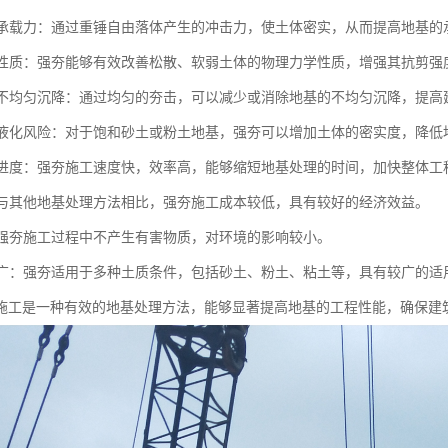
地基承载力：通过重锤自由落体产生的冲击力，使土体密实，从而提高地基
土体性质：强夯能够有效改善松散、软弱土体的物理力学性质，增强其抗剪强
地基不均匀沉降：通过均匀的夯击，可以减少或消除地基的不均匀沉降，提
地基液化风险：对于饱和砂土或粉土地基，强夯可以增加土体的密实度，降
施工进度：强夯施工速度快，效率高，能够缩短地基处理的时间，加快整体工
性：与其他地基处理方法相比，强夯施工成本较低，具有较好的经济效益。
性：强夯施工过程中不产生有害物质，对环境的影响较小。
范围广：强夯适用于多种土质条件，包括砂土、粉土、粘土等，具有较广的适
施工是一种有效的地基处理方法，能够显著提高地基的工程性能，确保建