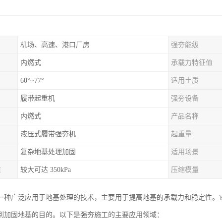
机场、高速、港口厂房
强夯能级
内燃式
承载力特征值
60°~77°
适用土质
履带起重机
强夯设备
内燃式
产品名称
液压式履带强夯机
起重量
复杂地基处理加固
适用场景
值
较大可达 350kPa
压缩模量
一种广泛应用于地基处理的技术，主要用于提高地基的承载力和稳定性。
到加固地基的目的。以下是强夯施工的主要应用领域：