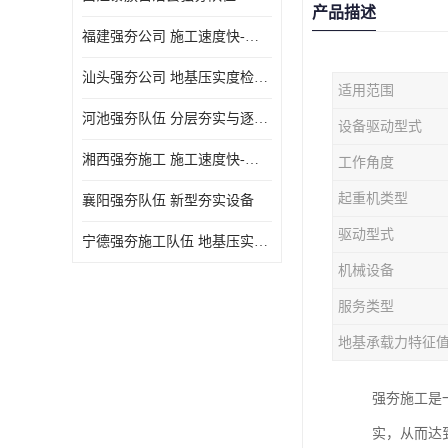
产品描述
福建强夯公司 施工速度快-施耐用性强
汕头强夯公司 地基压实度检测方法与标准
适用范围
河池强夯队伍 分层夯实与逐层检测技术
设备驱动型式
湘西强夯施工 施工速度快-施耐用性强
工作角度
起重机类型
襄阳强夯队伍 新型夯实设备
驱动型式
宁德强夯施工队伍 地基压实度检测方法与标准
机械设备
服务类型
地基承载力特征
强夯施工是
实，从而达