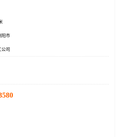
方米
浏阳市
工公司
3580