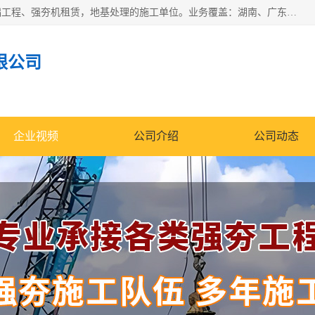
湖南业峻强夯基础工程有限公司是一家专业从事湖南强夯基础工程、强夯机租赁，地基处理的施工单位。业务覆盖：湖南、广东，江西等地。可承接1000KN.m-25000KN.m强夯（置换）工程。公司创始人是国内较早期从事强夯施工的建设者，经过多年的一步一个脚印的发展，在行业内具有较高的度和良好的口碑。
限公司
企业视频
公司介绍
公司动态