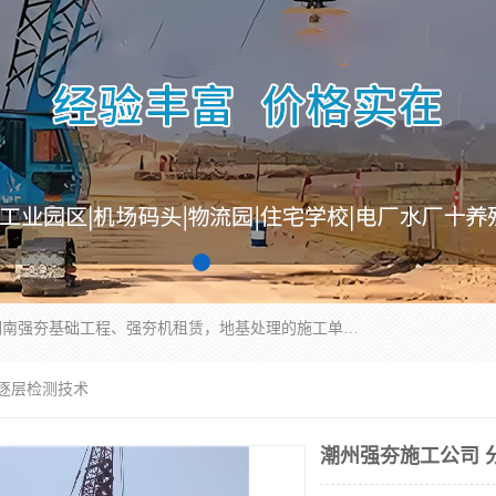
湖南业峻强夯基础工程有限公司是一家专业从事湖南强夯基础工程、强夯机租赁，地基处理的施工单位。业务覆盖：湖南、广东，江西等地。可承接1000KN.m-25000KN.m强夯（置换）工程。公司创始人是国内较早期从事强夯施工的建设者，经过多年的一步一个脚印的发展，在行业内具有较高的度和良好的口碑。
与逐层检测技术
潮州强夯施工公司 