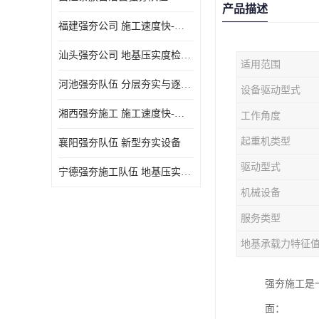
产品描述
福建强夯公司 施工速度快-施耐用性强
汕头强夯公司 地基压实度检测方法与标准
适用范围
河池强夯队伍 分层夯实与逐层检测技术
设备驱动型式
湘西强夯施工 施工速度快-施耐用性强
工作角度
起重机类型
襄阳强夯队伍 新型夯实设备
驱动型式
宁德强夯施工队伍 地基压实度检测方法与标准
机械设备
服务类型
地基承载力特征
强夯施工是
面：