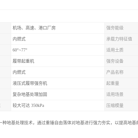
机场、高速、港口厂房
强夯能级
内燃式
承载力特征值
60°~77°
适用土质
履带起重机
强夯设备
内燃式
产品名称
液压式履带强夯机
起重量
复杂地基处理加固
适用场景
值
较大可达 350kPa
压缩模量
一种地基处理技术，通过重锤自由落体对地基进行强力夯实，以提高地基