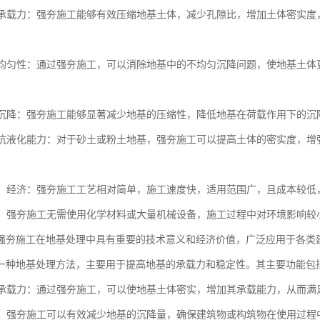
地基承载力：强夯施工能够有效压缩地基土体，减少孔隙比，增加土体密实
。
地基均匀性：通过强夯施工，可以消除地基中的不均匀沉降问题，使地基土
地基沉降：强夯施工能够显著减少地基的压缩性，降低地基在荷载作用下的
地基抗液化能力：对于砂土或粉土地基，强夯施工可以提高土体的密实度，
简便、经济：强夯施工工艺相对简单，施工速度快，适用范围广，且成本较
节能：强夯施工无需使用化学材料或大量机械设备，施工过程中对环境影响
强夯施工在地基处理中具有重要的技术意义和经济价值，广泛应用于各类
一种地基处理方法，主要用于提高地基的承载力和稳定性。其主要功能包
地基承载力：通过强夯施工，可以使地基土体密实，增加其承载能力，从而
沉降：强夯施工可以有效减少地基的沉降量，确保建筑物或构筑物在使用过