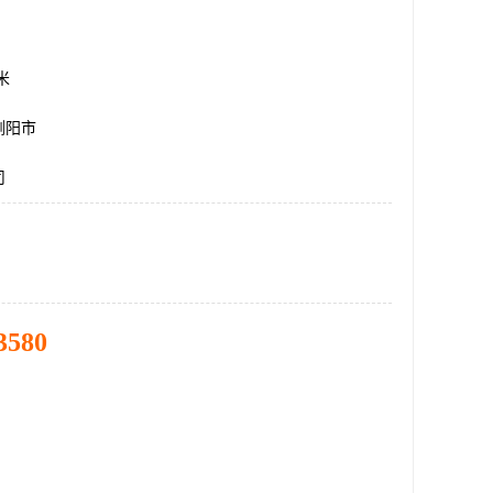
方米
浏阳市
司
3580