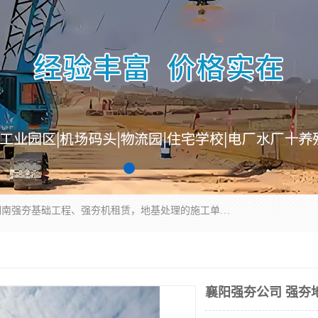
湖南业峻强夯基础工程有限公司是一家专业从事湖南强夯基础工程、强夯机租赁，地基处理的施工单位。业务覆盖：湖南、广东，江西等地。可承接1000KN.m-25000KN.m强夯（置换）工程。公司创始人是国内较早期从事强夯施工的建设者，经过多年的一步一个脚印的发展，在行业内具有较高的度和良好的口碑。
襄阳强夯公司 强夯