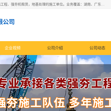
湖南业峻强夯基础工程有限公司是一家专业从事湖南强夯基础工程、强夯机租赁，地基处理的施工单位。业务覆盖：湖南、广东，江西等地。可承接1000KN.m-25000KN.m强夯（置换）工程。公司创始人是国内较早期从事强夯施工的建设者，经过多年的一步一个脚印的发展，在行业内具有较高的度和良好的口碑。
限公司
企业视频
公司介绍
公司动态