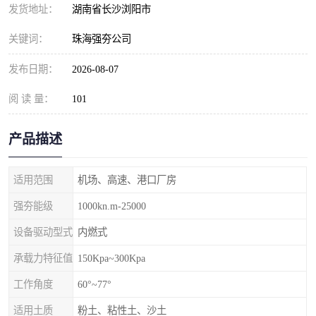
发货地址：
湖南省长沙浏阳市
关键词：
珠海强夯公司
发布日期：
2026-08-07
阅 读 量：
101
产品描述
适用范围
机场、高速、港口厂房
强夯能级
1000kn.m-25000
设备驱动型式
内燃式
承载力特征值
150Kpa~300Kpa
工作角度
60°~77°
适用土质
粉土、粘性土、沙土