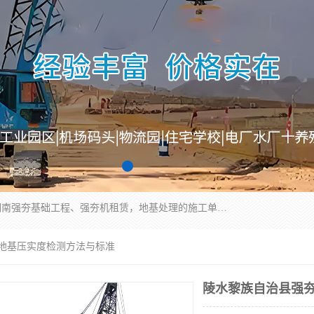
湖南业峻强夯基础工程有限公司是一家专业从事湖南强夯基础工程、强夯机租赁，地基处理的施工单位。业务覆盖：湖南、广东，江西等地。可承接1000KN.m-25000KN.m强夯（置换）工程。公司创始人是国内较早期从事强夯施工的建设者，经过多年的一步一个脚印的发展，在行业内具有较高的度和良好的口碑。
 地基压实度检测方法与标准
陵水黎族自治县强夯