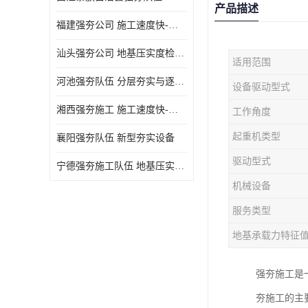
产品描述
福建强夯公司 施工速度快-施耐用性强
汕头强夯公司 地基压实度检测方法与标准
适用范围
河池强夯队伍 分层夯实与逐层检测技术
设备驱动型式
湘西强夯施工 施工速度快-施耐用性强
工作角度
起重机类型
襄阳强夯队伍 新型夯实设备
驱动型式
宁德强夯施工队伍 地基压实度检测方法与标准
机械设备
服务类型
地基承载力特征
强夯施工是
夯施工的主