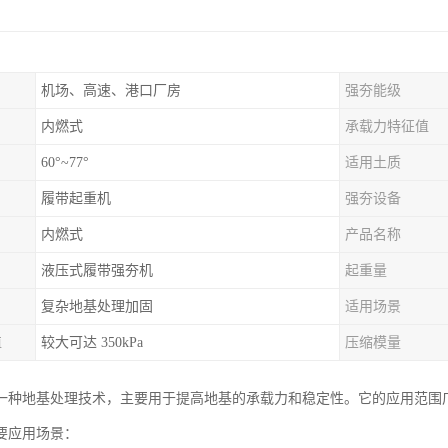
机场、高速、港口厂房
强夯能级
内燃式
承载力特征值
60°~77°
适用土质
履带起重机
强夯设备
内燃式
产品名称
液压式履带强夯机
起重量
复杂地基处理加固
适用场景
值
较大可达 350kPa
压缩模量
一种地基处理技术，主要用于提高地基的承载力和稳定性。它的应用范围
要应用场景：