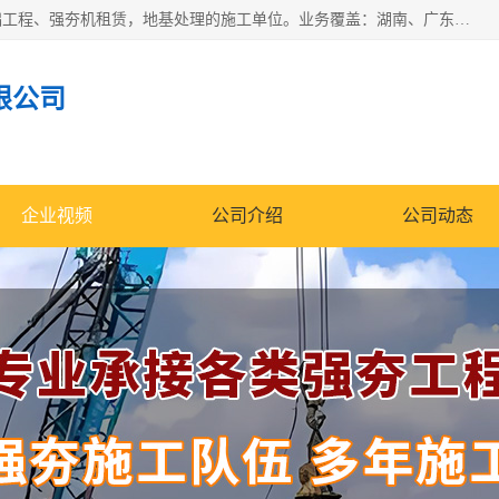
湖南业峻强夯基础工程有限公司是一家专业从事湖南强夯基础工程、强夯机租赁，地基处理的施工单位。业务覆盖：湖南、广东，江西等地。可承接1000KN.m-25000KN.m强夯（置换）工程。公司创始人是国内较早期从事强夯施工的建设者，经过多年的一步一个脚印的发展，在行业内具有较高的度和良好的口碑。
限公司
企业视频
公司介绍
公司动态