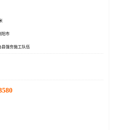
方米
浏阳市
治县强夯施工队伍
3580