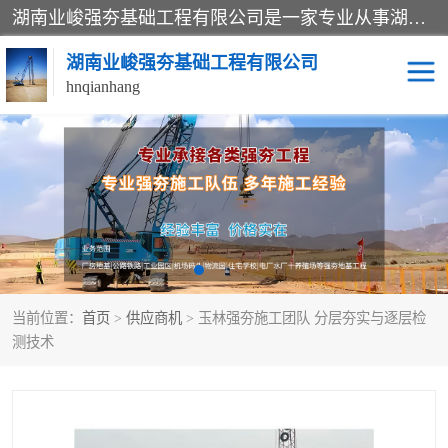
湖南业峻强夯基础工程有限公司是一家专业从事湖南强夯基础工程、强夯机租赁，地基处理的施工单位。业务覆盖：湖南、广东，江西等地。可承接1000KN.m-25000KN.m强夯（置换）工程。公司创始人是国内较早期从事强夯施工的建设者，经过多年的一步一个脚印的发展，在行业内具有较高的度和良好的口碑。
湖南业峻强夯基础工程有限公司
hnqianhang
强夯施工案例
强夯机租赁
强夯施工工程
强夯施工队伍
强夯队伍
当前位置：
首页
>
供应商机
> 玉林强夯施工团队 分层夯实与逐层检
测技术