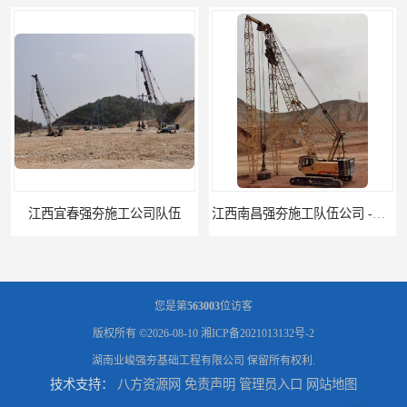
江西南昌强夯施工队伍公司 -湖南业峻强夯基础工程
江西新余强夯施工队伍公司 —业峻强夯基础工程
您是第
563003
位访客
版权所有 ©2026-08-10
湘ICP备2021013132号-2
湖南业峻强夯基础工程有限公司
保留所有权利.
技术支持：
八方资源网
免责声明
管理员入口
网站地图