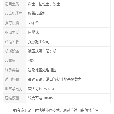
适用土质
粉土、粘性土、沙土
起重机类型
履带起重机
强夯设备
50余台
驱动型式
内燃式
产品名称
强夯施工公司
机械设备
液压式履带强夯机
起重量
≥50t
服务类型
复杂地基处理加固
适用场景
高速公路、港口等提升地基承载力
地基承载力特征值
较大可达 350kPa
压缩模量
较大可达 20MPa
强夯施工是一种地基处理技术，通过重锤自由落体产生