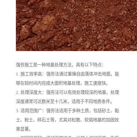
强夯施工是一种地基处理方法，具有以下特点：
1. 施工效率高：强夯法通过重锤自由落体冲击地面，能
够在短时间内完成大面积地基处理，施工速度快。
2. 处理深度大：强夯法可以有效处理较深的地基，处理
深度通常可达数米至十几米，适用于不同地质条件。
3. 适用范围广：强夯法适用于多种土质，包括砂土、黏
土、粉土、碎石土等，尤其对松散、软弱地基的加固效
果显著。