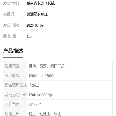
发货地址：
湖南省长沙浏阳市
关键词：
巢湖强夯施工
发布日期：
2026-08-09
阅 读 量：
115
产品描述
适用范围
机场、高速、港口厂房
强夯能级
1000kn.m-25000
设备驱动型式
内燃式
承载力特征值
150Kpa~300Kpa
工作角度
60°~77°
适用土质
粉土、粘性土、沙土