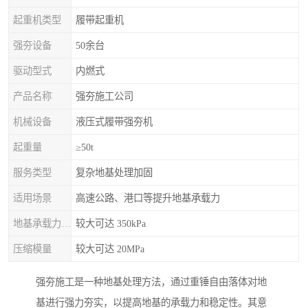
起重机类型
履带起重机
强夯设备
50余台
驱动型式
内燃式
产品名称
强夯施工公司
机械设备
液压式履带强夯机
起重量
≥50t
服务类型
复杂地基处理加固
适用场景
高速公路、港口等提升地基承载力
地基承载力特征值
较大可达 350kPa
压缩模量
较大可达 20MPa
强夯施工是一种地基处理方法，通过重锤自由落体对地
基进行强力夯实，以提高地基的承载力和稳定性。其意