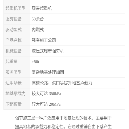
起重机类型
履带起重机
强夯设备
50余台
驱动型式
内燃式
产品名称
强夯施工公司
机械设备
液压式履带强夯机
起重量
≥50t
服务类型
复杂地基处理加固
适用场景
高速公路、港口等提升地基承载力
地基承载力特征值
较大可达 350kPa
压缩模量
较大可达 20MPa
强夯施工是一种广泛应用于地基处理的技术，主要用于
提高地基的承载力和稳定性。它通过重锤自由下落产生