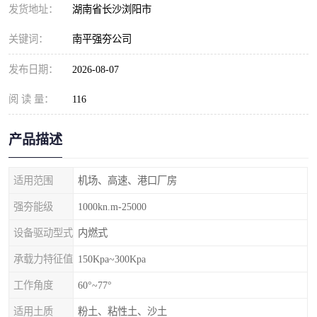
发货地址：
湖南省长沙浏阳市
关键词：
南平强夯公司
发布日期：
2026-08-07
阅 读 量：
116
产品描述
适用范围
机场、高速、港口厂房
强夯能级
1000kn.m-25000
设备驱动型式
内燃式
承载力特征值
150Kpa~300Kpa
工作角度
60°~77°
适用土质
粉土、粘性土、沙土