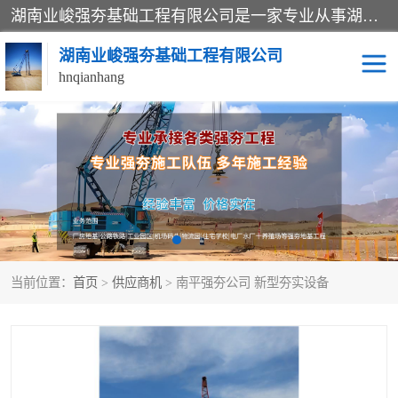
湖南业峻强夯基础工程有限公司是一家专业从事湖南强夯基础工程、强夯机租赁，地基处理的施工单位。业务覆盖：湖南、广东，江西等地。可承接1000KN.m-25000KN.m强夯（置换）工程。公司创始人是国内较早期从事强夯施工的建设者，经过多年的一步一个脚印的发展，在行业内具有较高的度和良好的口碑。
湖南业峻强夯基础工程有限公司
hnqianhang
强夯施工案例
强夯机租赁
强夯施工工程
强夯施工队伍
强夯队伍
当前位置：
首页
>
供应商机
> 南平强夯公司 新型夯实设备