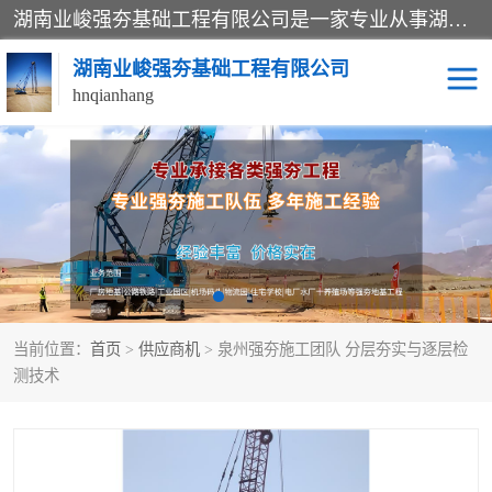
湖南业峻强夯基础工程有限公司是一家专业从事湖南强夯基础工程、强夯机租赁，地基处理的施工单位。业务覆盖：湖南、广东，江西等地。可承接1000KN.m-25000KN.m强夯（置换）工程。公司创始人是国内较早期从事强夯施工的建设者，经过多年的一步一个脚印的发展，在行业内具有较高的度和良好的口碑。
湖南业峻强夯基础工程有限公司
hnqianhang
强夯施工案例
强夯机租赁
强夯施工工程
强夯施工队伍
强夯队伍
当前位置：
首页
>
供应商机
> 泉州强夯施工团队 分层夯实与逐层检
测技术