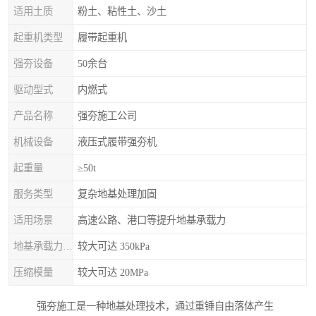
适用土质
粉土、粘性土、沙土
起重机类型
履带起重机
强夯设备
50余台
驱动型式
内燃式
产品名称
强夯施工公司
机械设备
液压式履带强夯机
起重量
≥50t
服务类型
复杂地基处理加固
适用场景
高速公路、港口等提升地基承载力
地基承载力特征值
较大可达 350kPa
压缩模量
较大可达 20MPa
强夯施工是一种地基处理技术，通过重锤自由落体产生