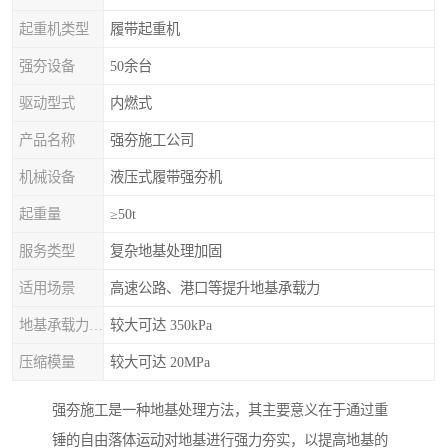
起重机类型
履带起重机
强夯设备
50余台
驱动型式
内燃式
产品名称
强夯施工公司
机械设备
液压式履带强夯机
起重量
≥50t
服务类型
复杂地基处理加固
适用场景
高速公路、港口等提升地基承载力
地基承载力特征值
较大可达 350kPa
压缩模量
较大可达 20MPa
强夯施工是一种地基处理方法，其主要意义在于通过重
锤的自由落体运动对地基进行强力夯实，以提高地基的