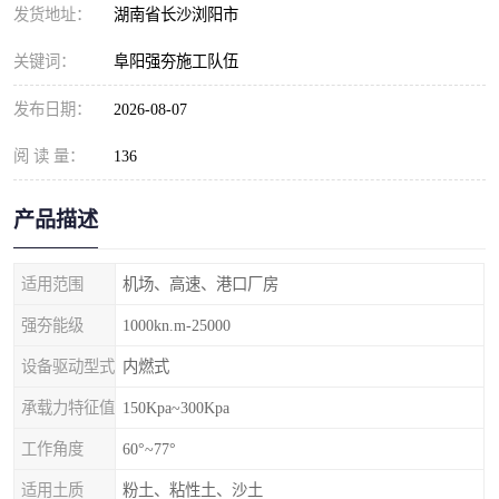
发货地址：
湖南省长沙浏阳市
关键词：
阜阳强夯施工队伍
发布日期：
2026-08-07
阅 读 量：
136
产品描述
适用范围
机场、高速、港口厂房
强夯能级
1000kn.m-25000
设备驱动型式
内燃式
承载力特征值
150Kpa~300Kpa
工作角度
60°~77°
适用土质
粉土、粘性土、沙土