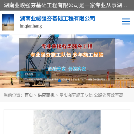
湖南业峻强夯基础工程有限公司是一家专业从事湖南强夯基础工程、强夯机租赁，地基处理的施工单位。业务覆盖：湖南、广东，江西等地。可承接1000KN.m-25000KN.m强夯（置换）工程。公司创始人是国内较早期从事强夯施工的建设者，经过多年的一步一个脚印的发展，在行业内具有较高的度和良好的口碑。
湖南业峻强夯基础工程有限公司
hnqianhang
强夯施工案例
强夯机租赁
强夯施工工程
强夯施工队伍
强夯队伍
当前位置：
首页
>
供应商机
> 阜阳强夯施工队伍 公路强夯效率高