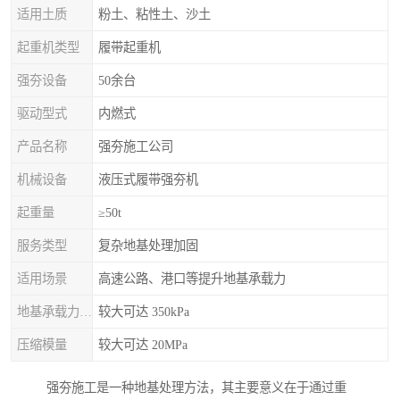
适用土质
粉土、粘性土、沙土
起重机类型
履带起重机
强夯设备
50余台
驱动型式
内燃式
产品名称
强夯施工公司
机械设备
液压式履带强夯机
起重量
≥50t
服务类型
复杂地基处理加固
适用场景
高速公路、港口等提升地基承载力
地基承载力特征值
较大可达 350kPa
压缩模量
较大可达 20MPa
强夯施工是一种地基处理方法，其主要意义在于通过重