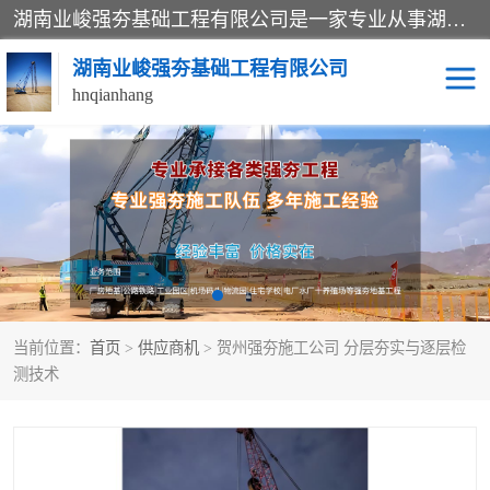
湖南业峻强夯基础工程有限公司是一家专业从事湖南强夯基础工程、强夯机租赁，地基处理的施工单位。业务覆盖：湖南、广东，江西等地。可承接1000KN.m-25000KN.m强夯（置换）工程。公司创始人是国内较早期从事强夯施工的建设者，经过多年的一步一个脚印的发展，在行业内具有较高的度和良好的口碑。
湖南业峻强夯基础工程有限公司
hnqianhang
强夯施工案例
强夯机租赁
强夯施工工程
强夯施工队伍
强夯队伍
当前位置：
首页
>
供应商机
> 贺州强夯施工公司 分层夯实与逐层检
测技术