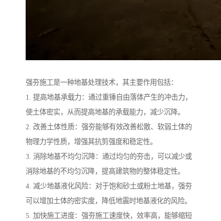
强夯施工是一种地基处理技术，其主要作用包括：
1. 提高地基承载力：通过重锤自由落体产生的冲击力，
使土体密实，从而提高地基的承载能力，减少沉降。
2. 改善土体性质：强夯能够有效改善松散、软弱土体的
物理力学性质，增强其抗剪强度和稳定性。
3. 消除地基不均匀沉降：通过均匀的夯击，可以减少或
消除地基的不均匀沉降，提高建筑物的整体稳定性。
4. 减少地基液化风险：对于饱和砂土或粉土地基，强夯
可以增加土体的密实度，降低地震时地基液化的风险。
5. 加快施工进度：强夯施工速度快，效率高，能够缩短