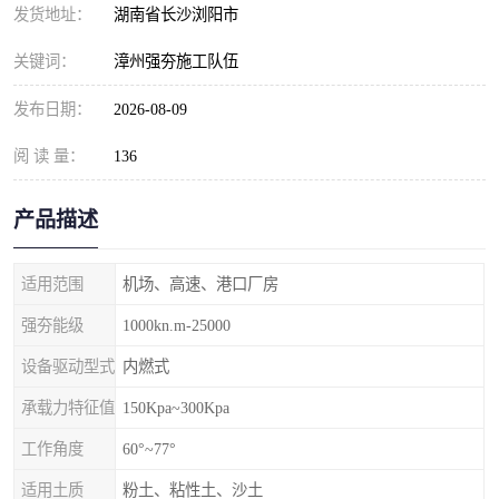
发货地址：
湖南省长沙浏阳市
关键词：
漳州强夯施工队伍
发布日期：
2026-08-09
阅 读 量：
136
产品描述
适用范围
机场、高速、港口厂房
强夯能级
1000kn.m-25000
设备驱动型式
内燃式
承载力特征值
150Kpa~300Kpa
工作角度
60°~77°
适用土质
粉土、粘性土、沙土