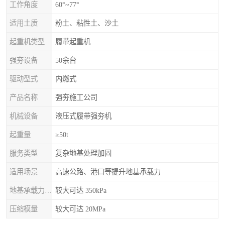
工作角度
60°~77°
适用土质
粉土、粘性土、沙土
起重机类型
履带起重机
强夯设备
50余台
驱动型式
内燃式
产品名称
强夯施工公司
机械设备
液压式履带强夯机
起重量
≥50t
服务类型
复杂地基处理加固
适用场景
高速公路、港口等提升地基承载力
地基承载力特征值
较大可达 350kPa
压缩模量
较大可达 20MPa