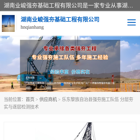
湖南业峻强夯基础工程有限公司是一家专业从事湖南强夯基础工程、强夯机租赁，地基处理的施工单位。业务覆盖：湖南、广东，江西等地。可承接1000KN.m-25000KN.m强夯（置换）工程。公司创始人是国内较早期从事强夯施工的建设者，经过多年的一步一个脚印的发展，在行业内具有较高的度和良好的口碑。
湖南业峻强夯基础工程有限公司
hnqianhang
强夯施工案例
强夯机租赁
强夯施工工程
强夯施工队伍
强夯队伍
当前位置：
首页
>
供应商机
> 乐东黎族自治县强夯施工队伍 分层夯
实与逐层检测技术