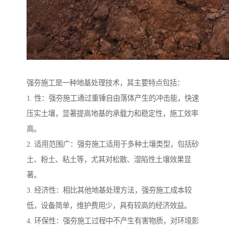
强夯施工是一种地基处理技术，其主要特点包括：
1. 性：强夯施工通过重锤自由落体产生的冲击能，快速
压实土壤，显著提高地基的承载力和稳定性，施工效率
高。
2. 适用范围广：强夯施工适用于多种土壤类型，包括砂
土、粉土、粘土等，尤其对松散、湿陷性土壤效果显
著。
3. 经济性：相比其他地基处理方法，强夯施工成本较
低，设备简单，维护费用少，具有较高的经济效益。
4. 环保性：强夯施工过程中不产生有害物质，对环境影