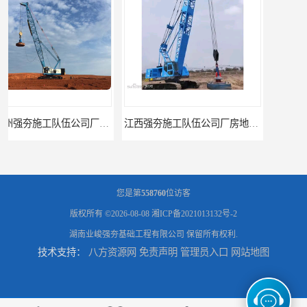
江西强夯施工队伍公司厂房地基强夯施工
长沙强夯施工队伍公司厂房地基强夯
您是第
558760
位访客
版权所有 ©2026-08-08
湘ICP备2021013132号-2
湖南业峻强夯基础工程有限公司
保留所有权利.
技术支持：
八方资源网
免责声明
管理员入口
网站地图
江西赣州强夯施工队伍公司
江西景德镇强夯施工队伍公司