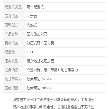
起重机类型
履带起重机
强夯设备
50余台
驱动型式
内燃式
产品名称
强夯施工公司
机械设备
液压式履带强夯机
起重量
≥50t
服务类型
复杂地基处理加固
适用场景
高速公路、港口等提升地基承载力
地基承载力特征值
较大可达 350kPa
压缩模量
较大可达 20MPa
强夯施工是一种广泛应用于地基处理的技术，主要用于
提高地基的承载力和稳定性。它通过重锤自由下落产生