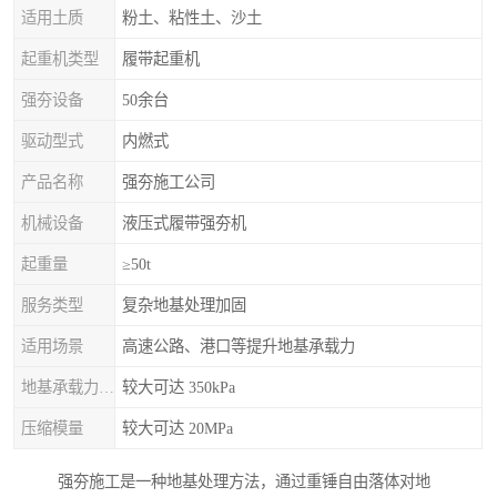
适用土质
粉土、粘性土、沙土
起重机类型
履带起重机
强夯设备
50余台
驱动型式
内燃式
产品名称
强夯施工公司
机械设备
液压式履带强夯机
起重量
≥50t
服务类型
复杂地基处理加固
适用场景
高速公路、港口等提升地基承载力
地基承载力特征值
较大可达 350kPa
压缩模量
较大可达 20MPa
强夯施工是一种地基处理方法，通过重锤自由落体对地