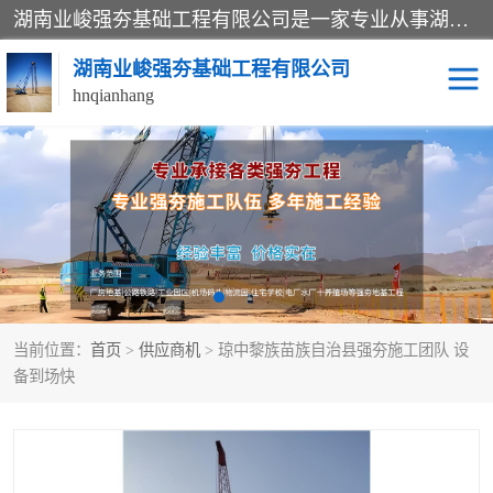
湖南业峻强夯基础工程有限公司是一家专业从事湖南强夯基础工程、强夯机租赁，地基处理的施工单位。业务覆盖：湖南、广东，江西等地。可承接1000KN.m-25000KN.m强夯（置换）工程。公司创始人是国内较早期从事强夯施工的建设者，经过多年的一步一个脚印的发展，在行业内具有较高的度和良好的口碑。
湖南业峻强夯基础工程有限公司
hnqianhang
强夯施工案例
强夯机租赁
强夯施工工程
强夯施工队伍
强夯队伍
当前位置：
首页
>
供应商机
> 琼中黎族苗族自治县强夯施工团队 设
备到场快