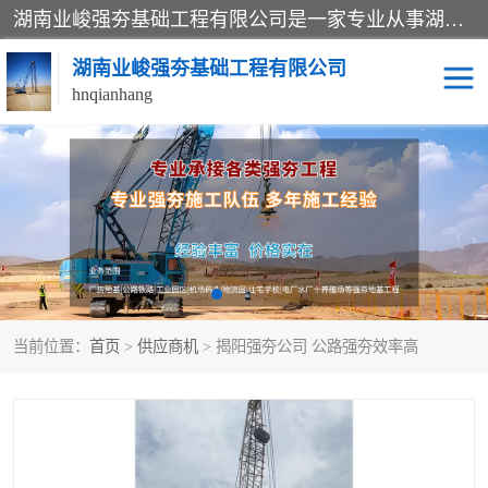
湖南业峻强夯基础工程有限公司是一家专业从事湖南强夯基础工程、强夯机租赁，地基处理的施工单位。业务覆盖：湖南、广东，江西等地。可承接1000KN.m-25000KN.m强夯（置换）工程。公司创始人是国内较早期从事强夯施工的建设者，经过多年的一步一个脚印的发展，在行业内具有较高的度和良好的口碑。
湖南业峻强夯基础工程有限公司
hnqianhang
强夯施工案例
强夯机租赁
强夯施工工程
强夯施工队伍
强夯队伍
当前位置：
首页
>
供应商机
> 揭阳强夯公司 公路强夯效率高