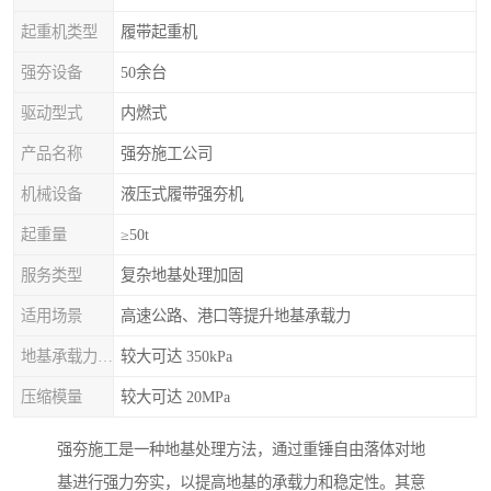
起重机类型
履带起重机
强夯设备
50余台
驱动型式
内燃式
产品名称
强夯施工公司
机械设备
液压式履带强夯机
起重量
≥50t
服务类型
复杂地基处理加固
适用场景
高速公路、港口等提升地基承载力
地基承载力特征值
较大可达 350kPa
压缩模量
较大可达 20MPa
强夯施工是一种地基处理方法，通过重锤自由落体对地
基进行强力夯实，以提高地基的承载力和稳定性。其意