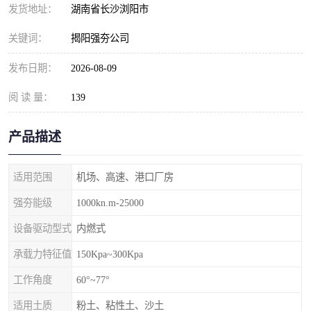
发货地址：
湖南省长沙浏阳市
关键词：
揭阳强夯公司
发布日期：
2026-08-09
阅 读 量：
139
产品描述
适用范围
机场、高速、港口厂房
强夯能级
1000kn.m-25000
设备驱动型式
内燃式
承载力特征值
150Kpa~300Kpa
工作角度
60°~77°
适用土质
粉土、粘性土、沙土