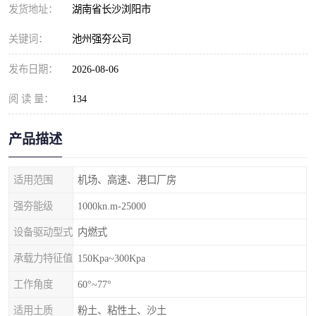
发货地址：
湖南省长沙浏阳市
关键词：
池州强夯公司
发布日期：
2026-08-06
阅 读 量：
134
产品描述
适用范围
机场、高速、港口厂房
强夯能级
1000kn.m-25000
设备驱动型式
内燃式
承载力特征值
150Kpa~300Kpa
工作角度
60°~77°
适用土质
粉土、粘性土、沙土