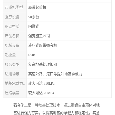
起重机类型
履带起重机
强夯设备
50余台
驱动型式
内燃式
产品名称
强夯施工公司
机械设备
液压式履带强夯机
起重量
≥50t
服务类型
复杂地基处理加固
适用场景
高速公路、港口等提升地基承载力
地基承载力特征值
较大可达 350kPa
压缩模量
较大可达 20MPa
强夯施工是一种地基处理技术，通过重锤自由落体对地
基进行强力夯实，以提高地基的承载力和稳定性。其意