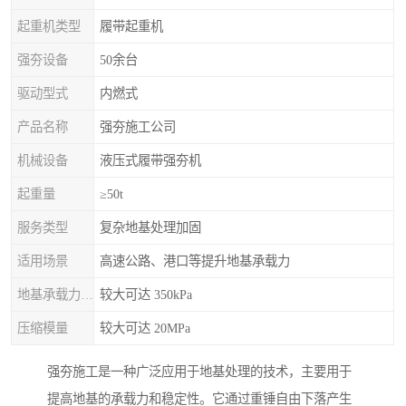
起重机类型
履带起重机
强夯设备
50余台
驱动型式
内燃式
产品名称
强夯施工公司
机械设备
液压式履带强夯机
起重量
≥50t
服务类型
复杂地基处理加固
适用场景
高速公路、港口等提升地基承载力
地基承载力特征值
较大可达 350kPa
压缩模量
较大可达 20MPa
强夯施工是一种广泛应用于地基处理的技术，主要用于
提高地基的承载力和稳定性。它通过重锤自由下落产生