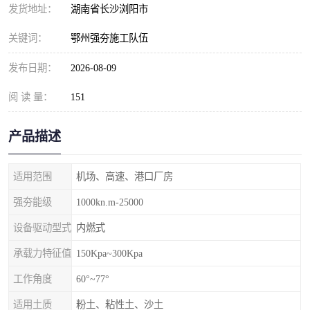
发货地址：
湖南省长沙浏阳市
关键词：
鄂州强夯施工队伍
发布日期：
2026-08-09
阅 读 量：
151
产品描述
适用范围
机场、高速、港口厂房
强夯能级
1000kn.m-25000
设备驱动型式
内燃式
承载力特征值
150Kpa~300Kpa
工作角度
60°~77°
适用土质
粉土、粘性土、沙土