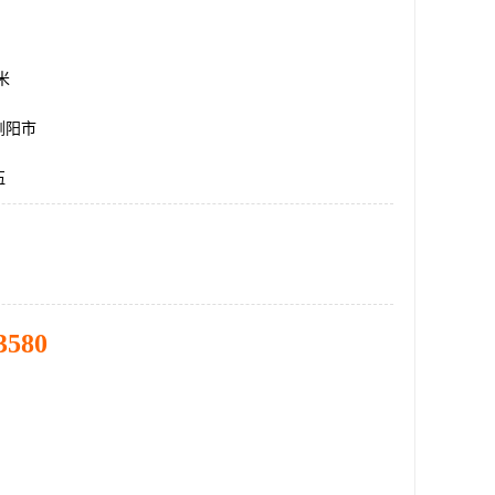
方米
浏阳市
伍
3580