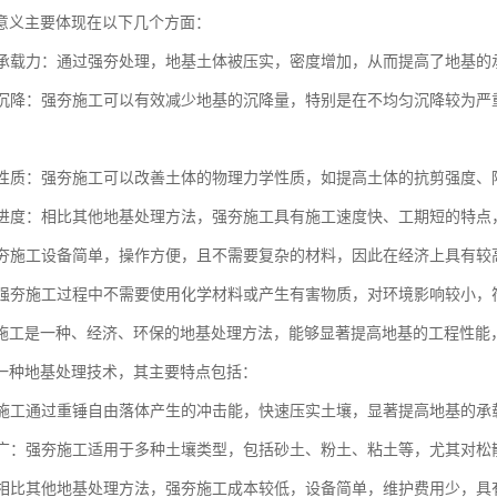
意义主要体现在以下几个方面：
地基承载力：通过强夯处理，地基土体被压实，密度增加，从而提高了地基
地基沉降：强夯施工可以有效减少地基的沉降量，特别是在不均匀沉降较为
土体性质：强夯施工可以改善土体的物理力学性质，如提高土体的抗剪强度
施工进度：相比其他地基处理方法，强夯施工具有施工速度快、工期短的特
：强夯施工设备简单，操作方便，且不需要复杂的材料，因此在经济上具有
性：强夯施工过程中不需要使用化学材料或产生有害物质，对环境影响较小
施工是一种、经济、环保的地基处理方法，能够显著提高地基的工程性能
一种地基处理技术，其主要特点包括：
强夯施工通过重锤自由落体产生的冲击能，快速压实土壤，显著提高地基的
范围广：强夯施工适用于多种土壤类型，包括砂土、粉土、粘土等，尤其对
性：相比其他地基处理方法，强夯施工成本较低，设备简单，维护费用少，