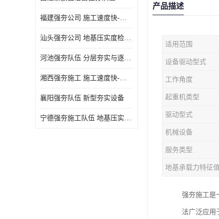
产品描述
福建强夯公司 施工速度快-施耐用性强
汕头强夯公司 地基压实度检测方法与标准
适用范围
河池强夯队伍 分层夯实与逐层检测技术
设备驱动型式
湘西强夯施工 施工速度快-施耐用性强
工作角度
起重机类型
襄阳强夯队伍 新型夯实设备
驱动型式
宁德强夯施工队伍 地基压实度检测方法与标准
机械设备
服务类型
地基承载力特征
强夯施工是
法广泛应用