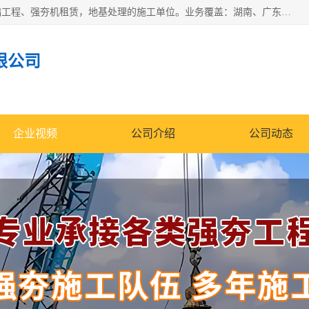
湖南业峻强夯基础工程有限公司是一家专业从事湖南强夯基础工程、强夯机租赁，地基处理的施工单位。业务覆盖：湖南、广东，江西等地。可承接1000KN.m-25000KN.m强夯（置换）工程。公司创始人是国内较早期从事强夯施工的建设者，经过多年的一步一个脚印的发展，在行业内具有较高的度和良好的口碑。
限公司
企业视频
公司介绍
公司动态