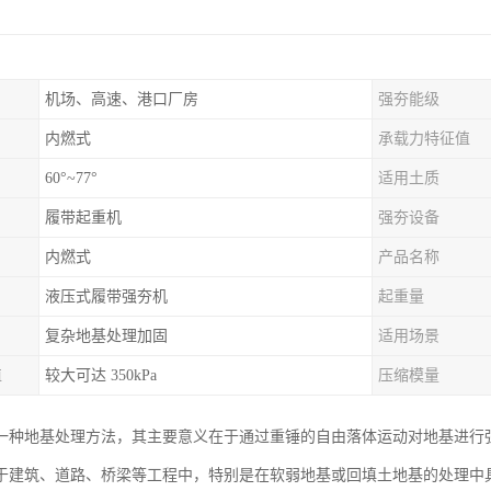
机场、高速、港口厂房
强夯能级
内燃式
承载力特征值
60°~77°
适用土质
履带起重机
强夯设备
内燃式
产品名称
液压式履带强夯机
起重量
复杂地基处理加固
适用场景
值
较大可达 350kPa
压缩模量
一种地基处理方法，其主要意义在于通过重锤的自由落体运动对地基进行
于建筑、道路、桥梁等工程中，特别是在软弱地基或回填土地基的处理中