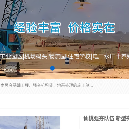
湖南业峻强夯基础工程有限公司是一家专业从事湖南强夯基础工程、强夯机租赁，地基处理的施工单位。业务覆盖：湖南、广东，江西等地。可承接1000KN.m-25000KN.m强夯（置换）工程。公司创始人是国内较早期从事强夯施工的建设者，经过多年的一步一个脚印的发展，在行业内具有较高的度和良好的口碑。
仙桃强夯队伍 新型