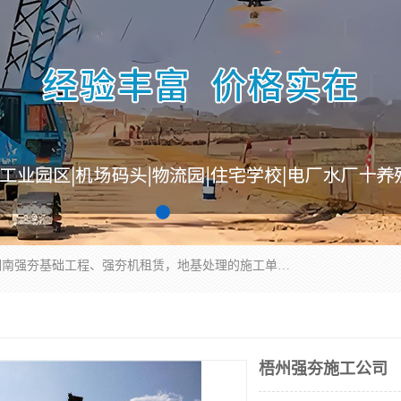
湖南业峻强夯基础工程有限公司是一家专业从事湖南强夯基础工程、强夯机租赁，地基处理的施工单位。业务覆盖：湖南、广东，江西等地。可承接1000KN.m-25000KN.m强夯（置换）工程。公司创始人是国内较早期从事强夯施工的建设者，经过多年的一步一个脚印的发展，在行业内具有较高的度和良好的口碑。
梧州强夯施工公司