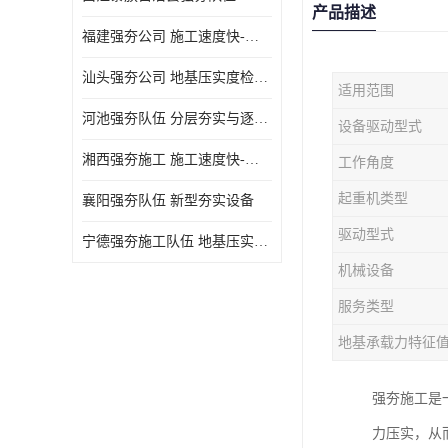
产品描述
福建强夯公司 施工速度快-施耐用性强
汕头强夯公司 地基压实度检测方法与标准
适用范围
河池强夯队伍 分层夯实与逐层检测技术
设备驱动型式
湘西强夯施工 施工速度快-施耐用性强
工作角度
起重机类型
襄阳强夯队伍 新型夯实设备
驱动型式
宁德强夯施工队伍 地基压实度检测方法与标准
机械设备
服务类型
地基承载力特征
强夯施工是
力压实，从