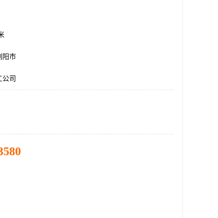
方米
浏阳市
工公司
3580