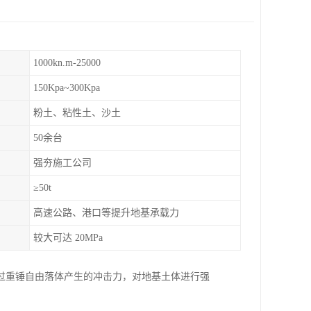
1000kn.m-25000
150Kpa~300Kpa
粉土、粘性土、沙土
50余台
强夯施工公司
≥50t
高速公路、港口等提升地基承载力
较大可达 20MPa
过重锤自由落体产生的冲击力，对地基土体进行强