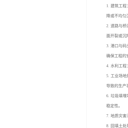
1. 建筑
降或不均匀
2. 道路
面开裂或沉
3. 港口
确保工程的
4. 水利
5. 工业
导致的生产
6. 垃圾
稳定性。
7. 地质
8. 回填