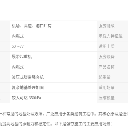
机场、高速、港口厂房
强夯能级
内燃式
承载力特征值
60°~77°
适用土质
履带起重机
强夯设备
内燃式
产品名称
液压式履带强夯机
起重量
复杂地基处理加固
适用场景
值
较大可达 350kPa
压缩模量
一种常见的地基处理方法，广泛应用于各类建筑工程中。其核心原理是通
而提高地基的承载力和稳定性。以下是强夯施工的主要应用场景：