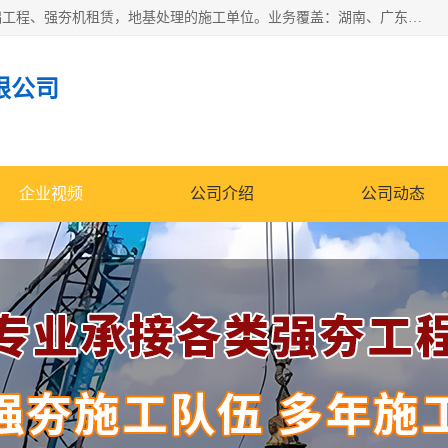
湖南业峻强夯基础工程有限公司是一家专业从事湖南强夯基础工程、强夯机租赁，地基处理的施工单位。业务覆盖：湖南、广东，江西等地。可承接1000KN.m-25000KN.m强夯（置换）工程。公司创始人是国内较早期从事强夯施工的建设者，经过多年的一步一个脚印的发展，在行业内具有较高的度和良好的口碑。
限公司
企业视频
公司介绍
公司动态