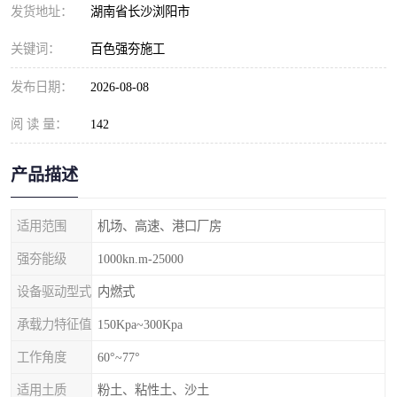
发货地址：
湖南省长沙浏阳市
关键词：
百色强夯施工
发布日期：
2026-08-08
阅 读 量：
142
产品描述
适用范围
机场、高速、港口厂房
强夯能级
1000kn.m-25000
设备驱动型式
内燃式
承载力特征值
150Kpa~300Kpa
工作角度
60°~77°
适用土质
粉土、粘性土、沙土