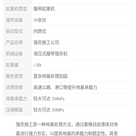
起重机类型
履带起重机
强夯设备
50余台
驱动型式
内燃式
产品名称
强夯施工公司
机械设备
液压式履带强夯机
起重量
≥50t
服务类型
复杂地基处理加固
适用场景
高速公路、港口等提升地基承载力
地基承载力特征值
较大可达 350kPa
压缩模量
较大可达 20MPa
强夯施工是一种地基处理方法，通过重锤自由落体对地
基进行强力夯实，以提高地基的承载力和稳定性。其意